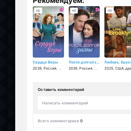
Рекомендуем:
HD
HD
HD
Сердце Веры
После долгой зимы
2026
,
Россия
,
мелодрама
2026
,
Россия
,
мелодрама
2025
,
США
,
драм
Оставить комментарий
Написать комментарий
Всего комментариев
0