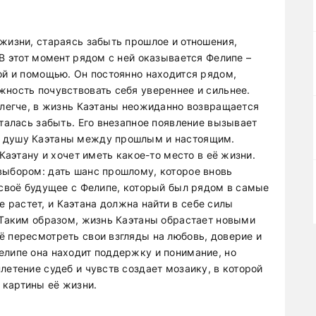
 жизни, стараясь забыть прошлое и отношения,
 В этот момент рядом с ней оказывается Фелипе –
ой и помощью. Он постоянно находится рядом,
жность почувствовать себя увереннее и сильнее.
 легче, в жизнь Каэтаны неожиданно возвращается
ыталась забыть. Его внезапное появление вызывает
я душу Каэтаны между прошлым и настоящим.
 Каэтану и хочет иметь какое-то место в её жизни.
выбором: дать шанс прошлому, которое вновь
 своё будущее с Фелипе, который был рядом в самые
растет, и Каэтана должна найти в себе силы
. Таким образом, жизнь Каэтаны обрастает новыми
ё пересмотреть свои взгляды на любовь, доверие и
елипе она находит поддержку и понимание, но
летение судеб и чувств создает мозаику, в которой
 картины её жизни.