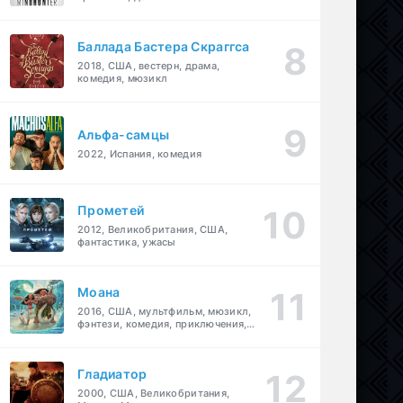
Баллада Бастера Скраггса
2018, США, вестерн, драма,
комедия, мюзикл
Альфа-самцы
2022, Испания, комедия
Прометей
2012, Великобритания, США,
фантастика, ужасы
Моана
2016, США, мультфильм, мюзикл,
фэнтези, комедия, приключения,
семейный
Гладиатор
2000, США, Великобритания,