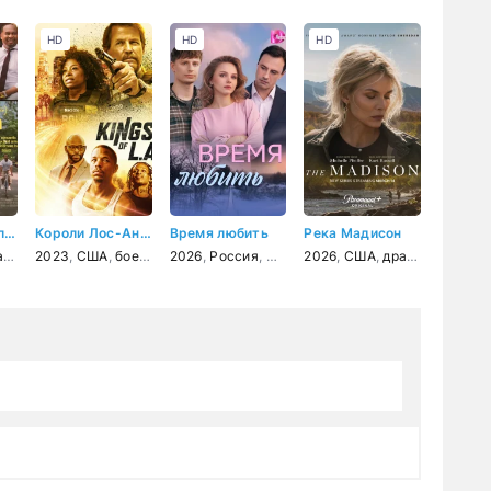
HD
HD
HD
Любовь, Бруклин
Короли Лос-Анджелеса
Время любить
Река Мадисон
а
,
мелодрама
2023
,
США
,
,
комедия
боевик
,
драма
2026
,
Россия
,
комедия
,
мелодрама
,
криминал
2026
,
США
,
драма