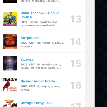
Мальта, Марокко, история,
боевик, драма, приключения
Иван Царевич и Серый
Волк 4
2019, Россия, мультфильм,
приключения, семейный
Астронавт
2022, США, фантастика, драма,
комедия
Ущелье
2025, США, Великобритания,
ужасы, фантастика, боевик,
мелодрама, приключения
Дьявол носит Prada
2006, США, Франция, драма,
комедия
История игрушек 2