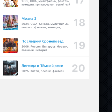
1999, США, мультфильм, фэнтези,
комедия, приключения, семейный
Моана 2
2024, США, Канада, мультфильм,
мюзикл, фэнтези, комедия,
приключения, семейный
Последний бронепоезд
2006, Россия, Беларусь, боевик,
военный, история
Легенда о Тёмной реке
2025, Китай, боевик, фэнтези