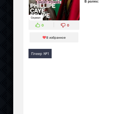
В ролях:
Сериал
0
0
В избранное
Плеер №1