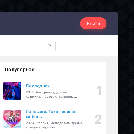
Войти
Популярное:
Посредник
2019, Австралия, драма,
криминал, боевик, триллер,
комедия
Ландыши. Такая нежная
любовь
2024, Россия, мелодрама, драма,
комедия, музыка