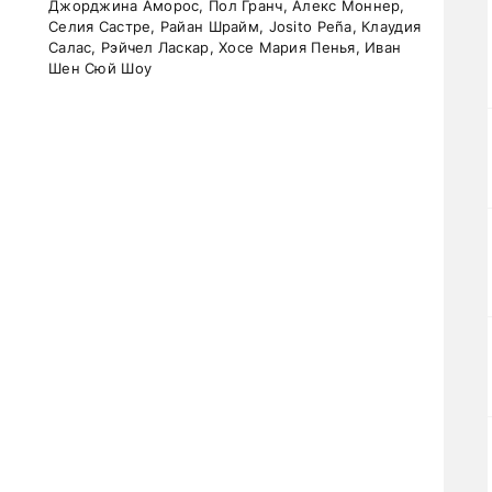
Джорджина Аморос, Пол Гранч, Алекс Моннер,
Селия Састре, Райан Шрайм, Josito Peña, Клаудия
Салас, Рэйчел Ласкар, Хосе Мария Пенья, Иван
Шен Сюй Шоу