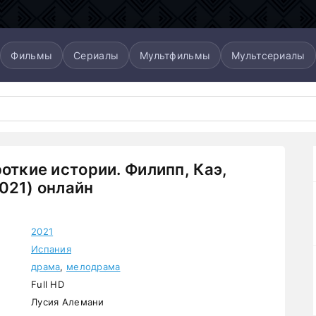
Фильмы
Сериалы
Мультфильмы
Мультсериалы
роткие истории. Филипп, Каэ,
021) онлайн
2021
Испания
драма
,
мелодрама
Full HD
Лусия Алемани