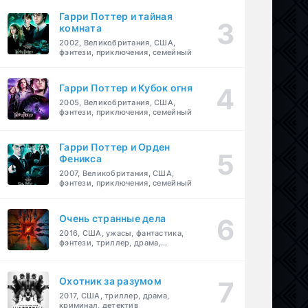
Гарри Поттер и тайная
комната
2002, Великобритания, США,
фэнтези, приключения, семейный
Гарри Поттер и Кубок огня
2005, Великобритания, США,
фэнтези, приключения, семейный
Гарри Поттер и Орден
Феникса
2007, Великобритания, США,
фэнтези, приключения, семейный
Очень странные дела
2016, США, ужасы, фантастика,
фэнтези, триллер, драма,
детектив
Охотник за разумом
2017, США, триллер, драма,
криминал, детектив