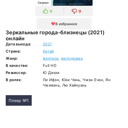
Сериал
0
0
В избранное
Зеркальные города-близнецы (2021)
онлайн
Дата выхода:
2021
Страна:
Китай
Жанр:
фэнтези
,
мелодрама
В качестве:
Full HD
Режиссер:
Ю Дачэи
В ролях:
Ли Ифэн, Юки Чэнь, Чжэн Ечэн, Ян
Чживэнь, Лю Хайкуань
Плеер №1