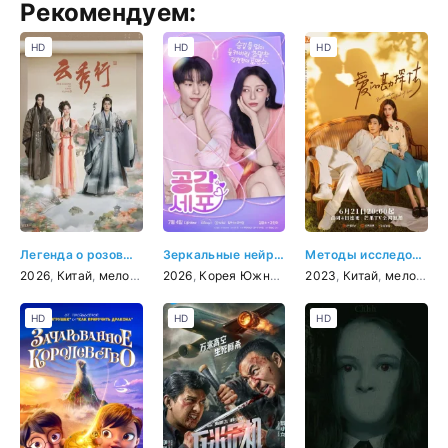
Рекомендуем:
HD
HD
HD
Легенда о розовых облаках
Зеркальные нейроны
Методы исследования любви
2026
,
Китай
,
мелодрама
2026
,
фэнтези
,
Корея Южная
,
мелодрама
2023
,
Китай
,
фэнтези
,
мелодрама
HD
HD
HD