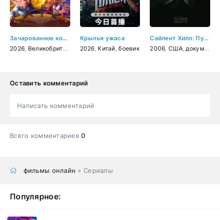
Зачарованное королевство
Крылья ужаса
Сайлент Хилл: Путь Тьмы
2026
,
Великобритания
,
2026
США
,
,
Индия
Китай
,
,
боевик
мультфильм
2006
,
фэнтези
,
США
,
,
документальный
семейный
Оставить комментарий
Написать комментарий
Всего комментариев
0
фильмы онлайн
» Сериалы
Популярное: