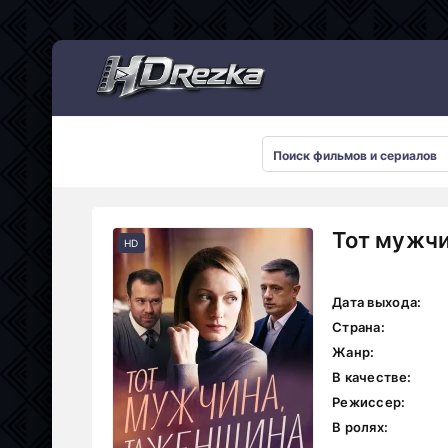
Мультсериалы
Тот мужчи
HD
Дата выхода:
Страна:
Жанр:
В качестве:
Режиссер:
В ролях: