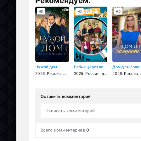
Рекомендуем:
HD
HD
HD
Чужой дом
Бабье царство
2026
,
Россия
,
мелодрама
2025
,
Россия
,
детектив
2026
,
мелодрам
,
Россия
,
Оставить комментарий
Написать комментарий
Всего комментариев
0