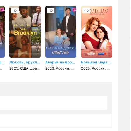
HD
HD
HD
Дом для Золушки
Любовь, Бруклин
Авария на дороге счастья
Большая медведица
а
мелодрама
,
комедия
2025
,
США
,
драма
,
мелодрама
2026
,
Россия
,
комедия
,
мелодрама
2025
,
Россия
,
мелодрама