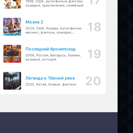
1999, США, мультфильм, фэнтези,
комедия, приключения, семейный
Моана 2
2024, США, Канада, мультфильм,
мюзикл, фэнтези, комедия,
приключения, семейный
Последний бронепоезд
2006, Россия, Беларусь, боевик,
военный, история
Легенда о Тёмной реке
2025, Китай, боевик, фэнтези