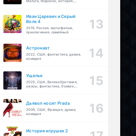
Мальта, Марокко, история,
боевик, драма, приключения
Иван Царевич и Серый
Волк 4
2019, Россия, мультфильм,
приключения, семейный
Астронавт
2022, США, фантастика, драма,
комедия
Ущелье
2025, США, Великобритания,
ужасы, фантастика, боевик,
мелодрама, приключения
Дьявол носит Prada
2006, США, Франция, драма,
комедия
История игрушек 2