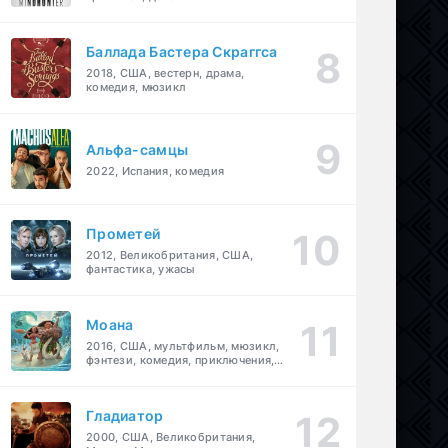
Баллада Бастера Скраггса
2018, США, вестерн, драма,
комедия, мюзикл
Альфа-самцы
2022, Испания, комедия
Прометей
2012, Великобритания, США,
фантастика, ужасы
Моана
2016, США, мультфильм, мюзикл,
фэнтези, комедия, приключения,
семейный
Гладиатор
2000, США, Великобритания,