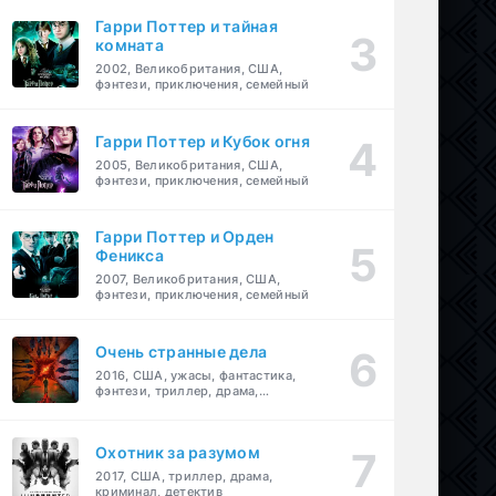
Гарри Поттер и тайная
комната
2002, Великобритания, США,
фэнтези, приключения, семейный
Гарри Поттер и Кубок огня
2005, Великобритания, США,
фэнтези, приключения, семейный
Гарри Поттер и Орден
Феникса
2007, Великобритания, США,
фэнтези, приключения, семейный
Очень странные дела
2016, США, ужасы, фантастика,
фэнтези, триллер, драма,
детектив
Охотник за разумом
2017, США, триллер, драма,
криминал, детектив