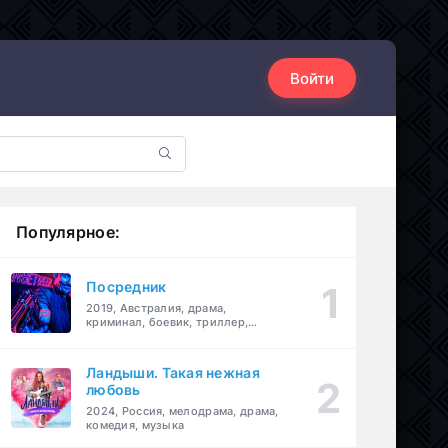
Войти
Популярное:
Посредник
2019, Австралия, драма,
криминал, боевик, триллер,
комедия
Ландыши. Такая нежная
любовь
2024, Россия, мелодрама, драма,
комедия, музыка