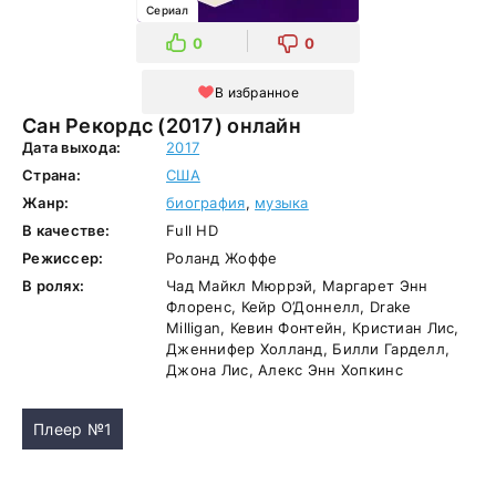
Сериал
0
0
В избранное
Сан Рекордс (2017) онлайн
Дата выхода:
2017
Страна:
США
Жанр:
биография
,
музыка
В качестве:
Full HD
Режиссер:
Роланд Жоффе
В ролях:
Чад Майкл Мюррэй, Маргарет Энн
Флоренс, Кейр О’Доннелл, Drake
Milligan, Кевин Фонтейн, Кристиан Лис,
Дженнифер Холланд, Билли Гарделл,
Джона Лис, Алекс Энн Хопкинс
Плеер №1