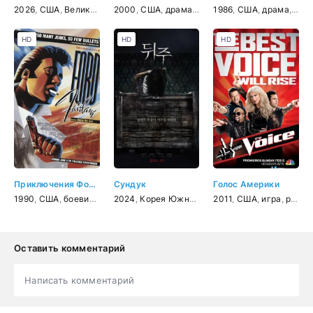
2026
,
США
,
Великобритания
2000
,
,
документальный
США
,
драма
,
комедия
,
1986
биография
,
США
,
,
драма
музыка
,
вес
HD
HD
HD
Приключения Форда Ферлейна
Сундук
Голос Америки
1990
,
США
,
боевик
,
комедия
2024
,
,
детектив
Корея Южная
,
музыка
,
ужасы
2011
,
криминал
,
США
,
игра
,
реальное ТВ
Оставить комментарий
Написать комментарий