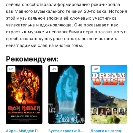
лейбла способствовали формированию рока-н-ролла
как главного музыкального течения 20-го века. История
этой музыкальной эпохи и её ключевых участников
увлекательна и вдохновляюща. Она показывает, как
страсть к музыке и непоколебимая вера в талант могут
преобразовать культурное пространство и оставить
неизгладимый след на многие годы.
Рекомендуем:
HD
HD
HD
Айрон Мэйден: Пылающее стремление
Бухта страсти: Восходящие звезды
Дорога на запад