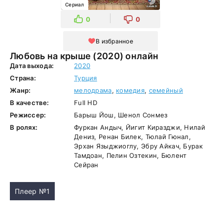
Сериал
0
0
В избранное
Любовь на крыше (2020) онлайн
Дата выхода:
2020
Страна:
Турция
Жанр:
мелодрама
,
комедия
,
семейный
В качестве:
Full HD
Режиссер:
Барыш Йош, Шенол Сонмез
В ролях:
Фуркан Андыч, Йигит Киразджи, Нилай
Дениз, Ренан Билек, Тюлай Гюнал,
Эрхан Языджиоглу, Эбру Айкач, Бурак
Тамдоан, Пелин Озтекин, Бюлент
Сейран
Плеер №1