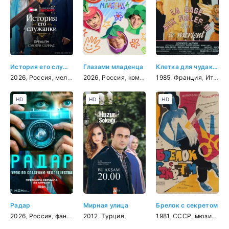
История его служанки
Глазами младенца
Клетка для чудаков 3
2026
,
Россия
,
мелодрама
2026
,
Россия
,
комедия
1985
,
Франция
,
Италия
HD
HD
HD
Радар
Мирная улица
Брелок с секретом
2026
,
Россия
,
фантастика
2012
,
приключения
,
Турция
,
,
триллер
1981
,
СССР
,
мюзикл
,
к