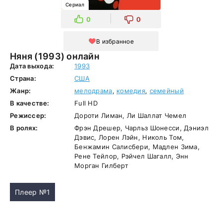
Сериал
0
0
В избранное
Няня (1993) онлайн
Дата выхода:
1993
Страна:
США
Жанр:
мелодрама
,
комедия
,
семейный
В качестве:
Full HD
Режиссер:
Дороти Лиман, Ли Шаллат Чемел
В ролях:
Фрэн Дрешер, Чарльз Шонесси, Дэниэл
Дэвис, Лорен Лэйн, Николь Том,
Бенжамин Салисбери, Мадлен Зима,
Рене Тейлор, Рэйчел Шагалл, Энн
Морган Гилберт
Плеер №1