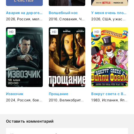
Авария на дороге счастья
Волшебный нос
У меня очень плохое предчувствие
2026
,
Россия
,
мелодрама
2016
,
Словакия
,
Чехия
,
2026
фэнтези
,
США
,
мелодрама
,
ужасы
,
др
,
к
HD
HD
HD
Извозчик
Прощание
Вокруг света с Вилли Фогом
2024
,
Россия
,
боевик
,
детектив
2010
,
Великобритания
,
криминал
,
1983
триллер
,
Испания
,
драма
,
Япония
Оставить комментарий