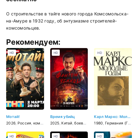
О строительстве в тайге нового города Комсомольска-
на-Амуре в 1932 году, об энтузиазме строителей-
комсомольцев.
Рекомендуем:
HD
HD
HD
Мотай!
Время убийц
Карл Маркс: Молодые годы
2026
,
Россия
,
комедия
2025
,
Китай
,
боевик
,
драма
1980
,
,
военный
Германия (ГДР)
,
история
,
HD
HD
HD