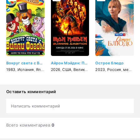
Вокруг света с Вилли Фогом
Айрон Мэйден: Пылающее стремление
Острое блюдо
1983
,
Испания
,
Япония
,
2026
аниме
,
США
,
мультфильм
,
Великобритания
,
приключения
2023
,
,
документальный
Россия
,
семейный
,
мелодрама
Оставить комментарий
Написать комментарий
Всего комментариев
0