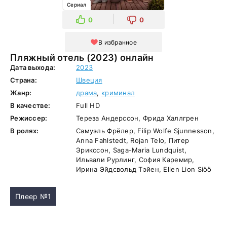
Сериал
0
0
В избранное
Пляжный отель (2023) онлайн
Дата выхода:
2023
Страна:
Швеция
Жанр:
драма
,
криминал
В качестве:
Full HD
Режиссер:
Тереза Андерссон, Фрида Халлгрен
В ролях:
Самуэль Фрёлер, Filip Wolfe Sjunnesson,
Anna Fahlstedt, Rojan Telo, Питер
Эрикссон, Saga-Maria Lundquist,
Ильвали Рурлинг, София Каремир,
Ирина Эйдсвольд Тэйен, Ellen Lion Siöö
Плеер №1