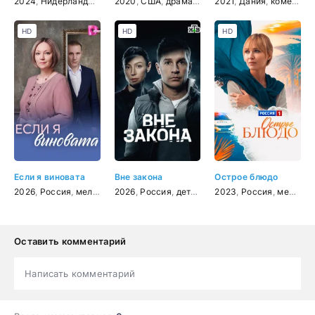
2024
,
Нидерланды
,
ужасы
2020
,
детектив
,
США
,
драма
,
комедия
2021
,
Дания
,
комедия
HD
HD
HD
Если я виновата
Вне закона
Острое блюдо
2026
,
Россия
,
мелодрама
2026
,
Россия
,
детектив
2023
,
боевик
,
Россия
,
криминал
,
мелодрама
,
др
Оставить комментарий
Написать комментарий