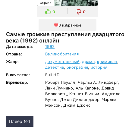
Сериал
0
0
В избранное
Самые громкие преступления двадцатого
века (1992) онлайн
Дата выхода:
1992
Страна:
Великобритания
Жанр:
документальный
,
драма
,
криминал
,
детектив
,
биография
,
история
В качестве:
Full HD
Режиссер:
В ролях:
Роберт Пауэлл, Чарльз А. Линдберг,
Лаки Лучиано, Аль Капоне, Дэвид
Берковитц, Кеннет Бьянчи, Анджело
Буоно, Джон Диллинджер, Чарльз
Мэнсон, Джим Джонс
Плеер №1