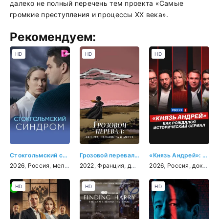
далеко не полный перечень тем проекта «Самые
громкие преступления и процессы ХХ века».
Рекомендуем:
HD
HD
HD
Стокгольмский синдром
Грозовой перевал: любовь, ненависть и месть
«Князь Андрей»: как рождался исторический сериал
2026
,
Россия
,
мелодрама
2022
,
Франция
,
документальный
2026
,
Россия
,
документальный
HD
HD
HD