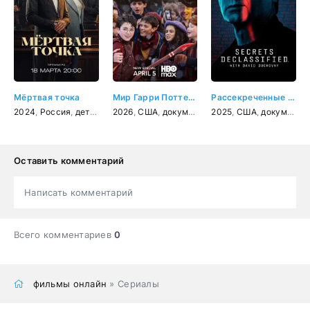
Мёртвая точка
Мир Гарри Поттера: Мастерство, стоящее за магией
Рассекреченные тайны с Дэвидом Духовны
2024
,
Россия
,
детектив
2026
,
США
,
документальный
2025
,
,
США
короткометражк
,
документальный
Оставить комментарий
Написать комментарий
Всего комментариев
0
фильмы онлайн
» Сериалы