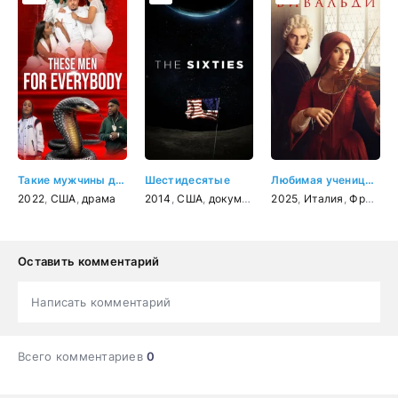
Такие мужчины для всех
Шестидесятые
Любимая ученица Вивальди
2022
,
США
,
драма
2014
,
США
,
документальный
2025
,
,
Италия
история
,
Франция
Оставить комментарий
Написать комментарий
Всего комментариев
0