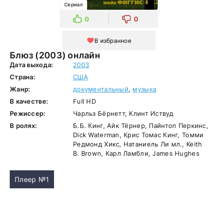
Сериал
0
0
В избранное
Блюз (2003) онлайн
Дата выхода:
2003
Страна:
США
Жанр:
документальный
,
музыка
В качестве:
Full HD
Режиссер:
Чарльз Бёрнетт, Клинт Иствуд
В ролях:
Б.Б. Кинг, Айк Тёрнер, Пайнтоп Перкинс,
Dick Waterman, Крис Томас Кинг, Томми
Редмонд Хикс, Натаниель Ли мл., Keith
B. Brown, Карл Ламбли, James Hughes
Плеер №1