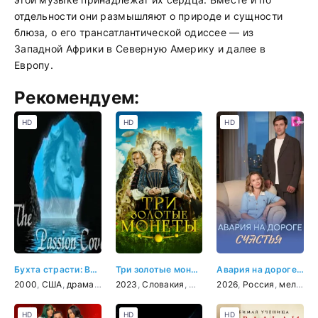
отдельности они размышляют о природе и сущности
блюза, о его трансатлантической одиссее — из
Западной Африки в Северную Америку и далее в
Европу.
Рекомендуем:
HD
HD
HD
Бухта страсти: Восходящие звезды
Три золотые монеты
Авария на дороге счастья
2000
,
США
,
драма
,
комедия
2023
,
Словакия
,
Чехия
,
2026
фэнтези
,
Россия
,
семейный
,
мелодрама
HD
HD
HD