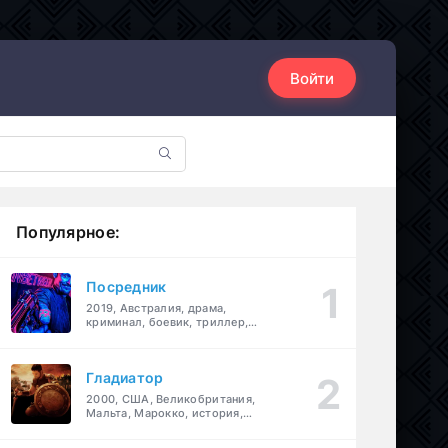
Войти
Популярное:
Посредник
2019, Австралия, драма,
криминал, боевик, триллер,
комедия
Гладиатор
2000, США, Великобритания,
Мальта, Марокко, история,
боевик, драма, приключения