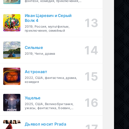
фэнтези, комедия, приключения,
семейный
Иван Царевич и Серый
Волк 4
2019, Россия, мультфильм,
приключения, семейный
Сильные
2019, Чили, драма
Астронавт
2022, США, фантастика, драма,
комедия
Ущелье
2025, США, Великобритания,
ужасы, фантастика, боевик,
мелодрама, приключения
Дьявол носит Prada