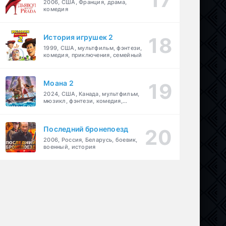
2006, США, Франция, драма,
комедия
История игрушек 2
1999, США, мультфильм, фэнтези,
комедия, приключения, семейный
Моана 2
2024, США, Канада, мультфильм,
мюзикл, фэнтези, комедия,
приключения, семейный
Последний бронепоезд
2006, Россия, Беларусь, боевик,
военный, история
биография
,
музыка