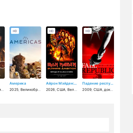
HD
HD
HD
Америка
Айрон Мэйден: Пылающее стремление
Падение республики
ный
ер
2025
,
драма
,
Великобритания
,
криминал
,
детектив
2026
,
документальный
,
США
,
Великобритания
2009
,
США
,
документальный
,
документальный
,