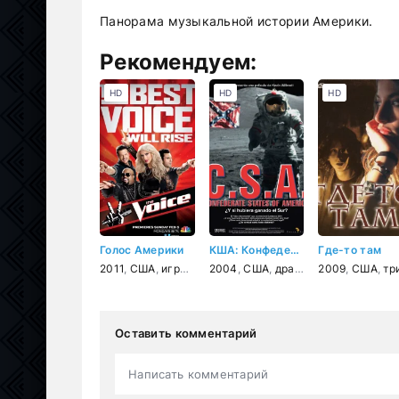
Панорама музыкальной истории Америки.
Рекомендуем:
HD
HD
HD
Голос Америки
КША: Конфедеративные штаты Америки
Где-то там
2011
,
США
,
игра
,
реальное ТВ
2004
,
США
,
музыка
,
драма
,
комедия
2009
,
США
,
воен
,
трилл
Оставить комментарий
Написать комментарий