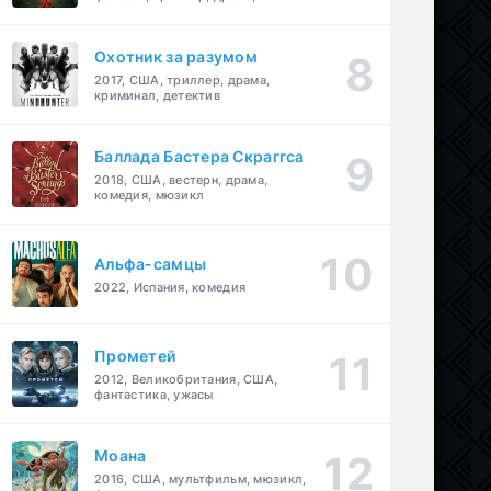
детектив
Охотник за разумом
2017, США, триллер, драма,
криминал, детектив
Баллада Бастера Скраггса
2018, США, вестерн, драма,
комедия, мюзикл
Альфа-самцы
2022, Испания, комедия
Прометей
2012, Великобритания, США,
фантастика, ужасы
Моана
2016, США, мультфильм, мюзикл,