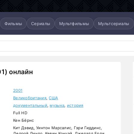
Фильмы
Сериалы
Мультфильмы
Мультсериалы
1) онлайн
2001
Великобритания
,
США
документальный
,
музыка
,
история
Full HD
Кен Бёрнс
Кит Дэвид, Уинтон Марсалис, Гэри Гиддинс,
Делрой Линдо, Кевин Конуэй, Джералд Ерли,