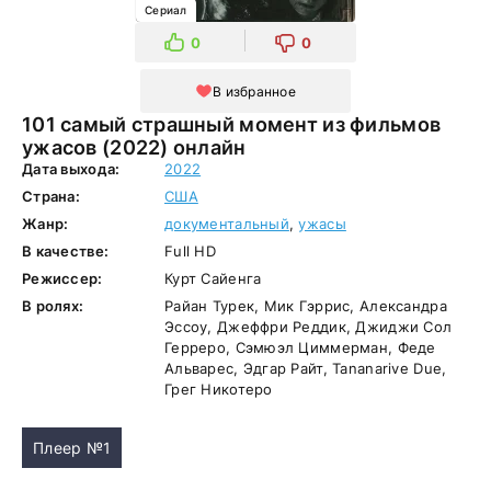
Сериал
0
0
В избранное
101 самый страшный момент из фильмов
ужасов (2022) онлайн
Дата выхода:
2022
Страна:
США
Жанр:
документальный
,
ужасы
В качестве:
Full HD
Режиссер:
Курт Сайенга
В ролях:
Райан Турек, Мик Гэррис, Александра
Эссоу, Джеффри Реддик, Джиджи Сол
Герреро, Сэмюэл Циммерман, Феде
Альварес, Эдгар Райт, Tananarive Due,
Грег Никотеро
Плеер №1