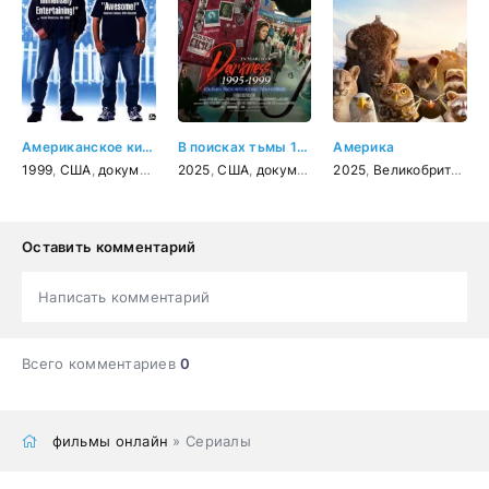
Американское кино
В поисках тьмы 1995-1999: Путешествие в культовый хоррор 90-х
Америка
1999
,
США
,
документальный
2025
,
,
США
комедия
,
документальный
2025
,
,
Великобритания
ужасы
,
история
Оставить комментарий
Написать комментарий
Всего комментариев
0
фильмы онлайн
» Сериалы