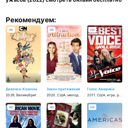
Рекомендуем:
HD
HD
HD
Девочка-Козочка
Закон притяжения
Голос Америки
2026
,
Великобритания
,
2020
мультфильм
,
США
,
мелодрама
,
комедия
2011
,
США
,
игра
,
реальное ТВ
HD
HD
HD