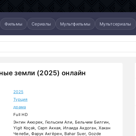
Фильмы
Сериалы
Мультфильмы
Мультсериалы
ые земли (2025) онлайн
2025
Турция
драма
Full HD
Энгин Акюрек, Гюльсим Али, Бельчим Билгин,
Yigit Koçak, Сарп Аккая, Илаида Акдоган, Хакан
Челеби, Фарук Акгёрен, Bahar Suer, Gozde