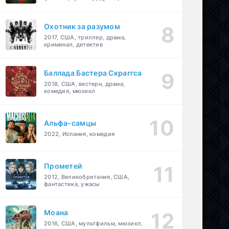
детектив
Охотник за разумом
2017, США, триллер, драма,
криминал, детектив
Баллада Бастера Скраггса
2018, США, вестерн, драма,
комедия, мюзикл
Альфа-самцы
2022, Испания, комедия
Прометей
2012, Великобритания, США,
фантастика, ужасы
Моана
2016, США, мультфильм, мюзикл,