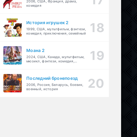
2006, США, Франция, драма,
комедия
История игрушек 2
1999, США, мультфильм, фэнтези,
комедия, приключения, семейный
Моана 2
2024, США, Канада, мультфильм,
мюзикл, фэнтези, комедия,
приключения, семейный
Последний бронепоезд
2006, Россия, Беларусь, боевик,
военный, история