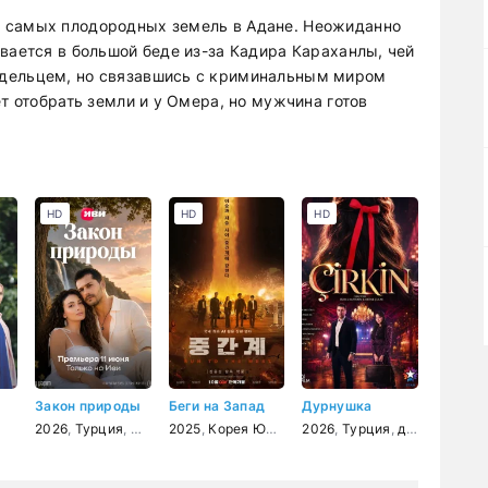
 самых плодородных земель в Адане. Неожиданно
вается в большой беде из-за Кадира Караханлы, чей
адельцем, но связавшись с криминальным миром
ет отобрать земли и у Омера, но мужчина готов
HD
HD
HD
Закон природы
Беги на Запад
Дурнушка
2026
,
Турция
,
мелодрама
2025
,
Корея Южная
,
2026
фэнтези
,
Турция
,
боевик
,
драма