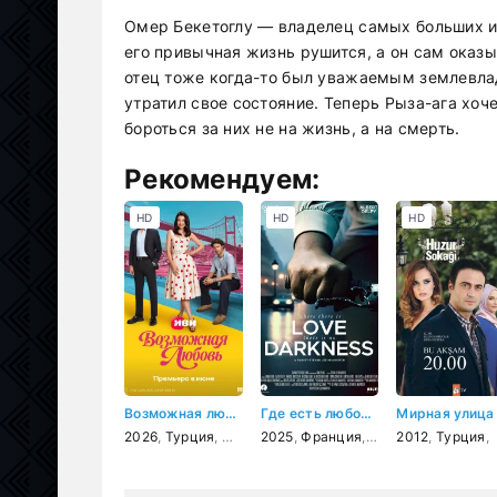
Омер Бекетоглу — владелец самых больших и
его привычная жизнь рушится, а он сам оказы
отец тоже когда-то был уважаемым землевл
утратил свое состояние. Теперь Рыза-ага хоч
бороться за них не на жизнь, а на смерть.
Рекомендуем:
HD
HD
HD
Возможная любовь
Где есть любовь, там нету тьмы
Мирная улица
2026
,
Турция
,
мелодрама
2025
,
Франция
,
драма
2012
,
Турция
,