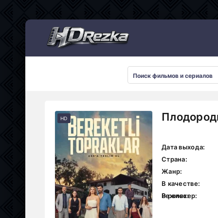
Мультсериалы
Плодородн
HD
Дата выхода:
Страна:
Жанр:
В качестве:
Режиссер:
В ролях: