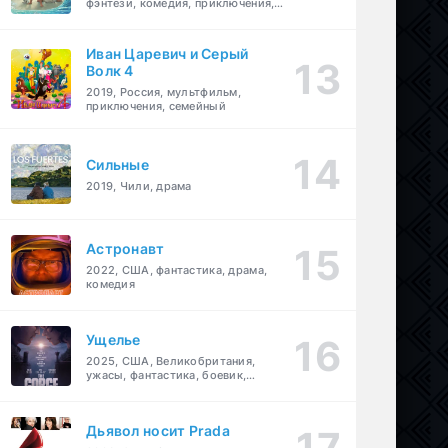
фэнтези, комедия, приключения,
семейный
Иван Царевич и Серый
Волк 4
2019, Россия, мультфильм,
приключения, семейный
Сильные
2019, Чили, драма
Астронавт
2022, США, фантастика, драма,
комедия
Ущелье
2025, США, Великобритания,
ужасы, фантастика, боевик,
мелодрама, приключения
Дьявол носит Prada