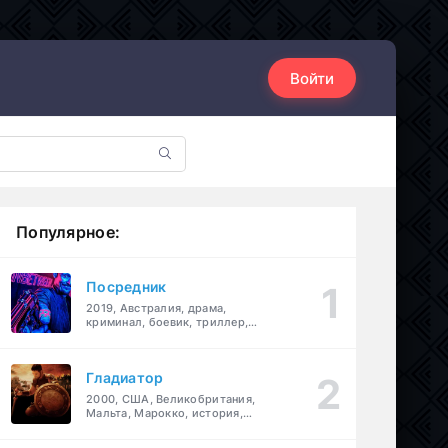
Войти
Популярное:
Посредник
2019, Австралия, драма,
криминал, боевик, триллер,
комедия
Гладиатор
2000, США, Великобритания,
Мальта, Марокко, история,
боевик, драма, приключения