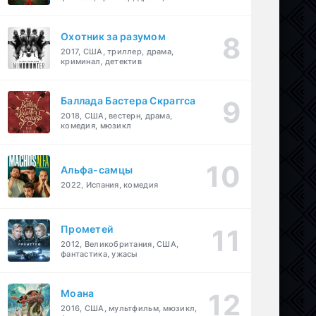
детектив
Охотник за разумом
2017, США, триллер, драма,
криминал, детектив
Баллада Бастера Скраггса
2018, США, вестерн, драма,
комедия, мюзикл
Альфа-самцы
2022, Испания, комедия
Прометей
2012, Великобритания, США,
фантастика, ужасы
Моана
2016, США, мультфильм, мюзикл,