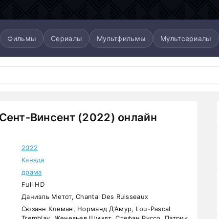
Фильмы
Сериалы
Мультфильмы
Мультсериалы
Сент-Винсент (2022) онлайн
2022
Канада
драма
Full HD
Даниэль Метот, Chantal Des Ruisseaux
Сюзанн Клеман, Норманд Д’Амур, Lou-Pascal
Tremblay, Женевьев Шмидт, Стефан Руссо, Патрик