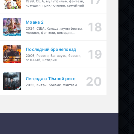
1999, США, мультфильм, фэнтези,
комедия, приключения, семейный
Моана 2
2024, США, Канада, мультфильм,
мюзикл, фэнтези, комедия,
приключения, семейный
Последний бронепоезд
2006, Россия, Беларусь, боевик,
военный, история
Легенда о Тёмной реке
2025, Китай, боевик, фэнтези