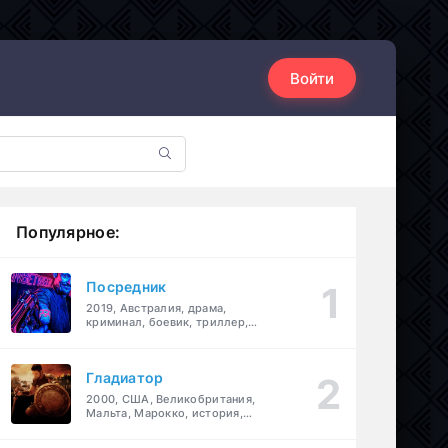
Войти
Популярное:
Посредник
2019, Австралия, драма,
криминал, боевик, триллер,
комедия
Гладиатор
2000, США, Великобритания,
Мальта, Марокко, история,
боевик, драма, приключения