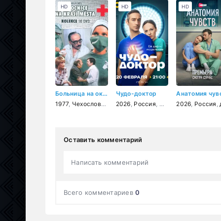
HD
HD
HD
Больница на окраине города
Чудо-доктор
1977
,
Чехословакия
,
2026
драма
,
Россия
,
мелодрама
2026
,
,
Россия
драма
,
д
Оставить комментарий
Написать комментарий
Всего комментариев
0