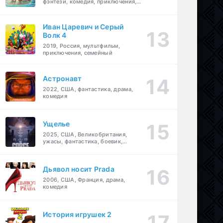
фэнтези, комедия, приключения,
семейный
Иван Царевич и Серый
Волк 4
2019, Россия, мультфильм,
приключения, семейный
Астронавт
2022, США, фантастика, драма,
комедия
Ущелье
2025, США, Великобритания,
ужасы, фантастика, боевик,
мелодрама, приключения
Дьявол носит Prada
2006, США, Франция, драма,
комедия
История игрушек 2