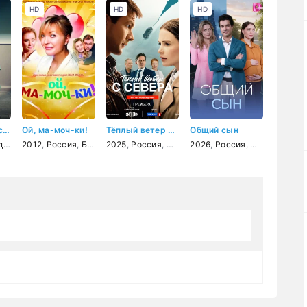
HD
HD
HD
Анатомия чувств
Ой, ма-моч-ки!
Тёплый ветер с севера
Общий сын
рама
2012
,
Россия
,
Беларусь
2025
,
мелодрама
,
Россия
,
мелодрама
2026
,
Россия
,
мелодрама