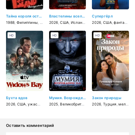
Тайна короля острова Маис
Властелины вселенной
Супергёрл
1988
,
Филиппины
,
боевик
2026
,
США
,
Исландия
,
Австралия
2026
,
США
,
,
Канада
фантастика
,
фан
HD
HD
HD
Бухта вдов
Мумия. Возрождение зла
Закон природы
2026
,
США
,
ужасы
,
драма
2025
,
комедия
,
Великобритания
,
2026
ужасы
,
Турция
,
мелодрама
Оставить комментарий