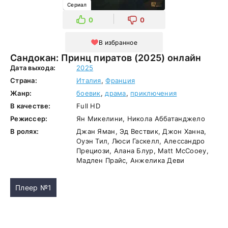
Сериал
0
0
В избранное
Сандокан: Принц пиратов (2025) онлайн
Дата выхода:
2025
Страна:
Италия
,
Франция
Жанр:
боевик
,
драма
,
приключения
В качестве:
Full HD
Режиссер:
Ян Микелини, Никола Аббатанджело
В ролях:
Джан Яман, Эд Вествик, Джон Ханна,
Оуэн Тил, Люси Гаскелл, Алессандро
Прециози, Алана Блур, Matt McCooey,
Мадлен Прайс, Анжелика Деви
Плеер №1