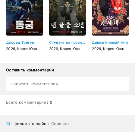
Дворец Тонгун
Студент на последнем ряду
Дивный новый мир
2026
,
Корея Южная
,
фэнтези
2026
,
Корея Южная
,
триллер
2026
,
,
Корея Южная
детектив
,
драма
,
м
Оставить комментарий
Написать комментарий
Всего комментариев
0
фильмы онлайн
» Сериалы