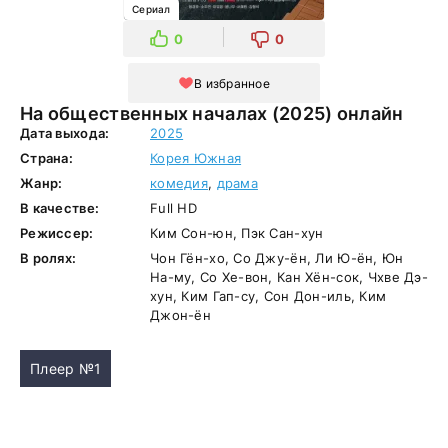
Сериал
0
0
В избранное
На общественных началах (2025) онлайн
Дата выхода:
2025
Страна:
Корея Южная
Жанр:
комедия
,
драма
В качестве:
Full HD
Режиссер:
Ким Сон-юн, Пэк Сан-хун
В ролях:
Чон Гён-хо, Со Джу-ён, Ли Ю-ён, Юн
На-му, Со Хе-вон, Кан Хён-сок, Чхве Дэ-
хун, Ким Гап-су, Сон Дон-иль, Ким
Джон-ён
Плеер №1