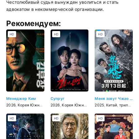
Честолюбивый судья вынужден уволиться и стать
адвокатом в некоммерческой организации.
Рекомендуем:
HD
HD
HD
Менеджер Ким
Супруг
Меня зовут Чжао Чуси
2026
,
Корея Южная
,
боевик
2026
,
,
криминал
Корея Южная
,
триллер
2025
,
,
Китай
детектив
,
триллер
,
HD
HD
HD