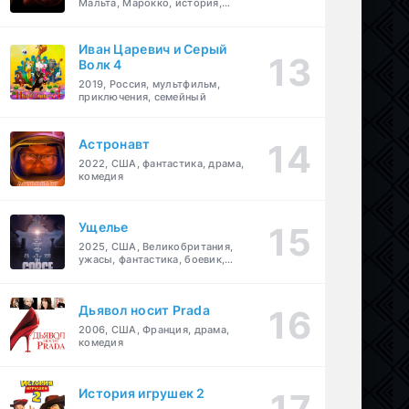
Мальта, Марокко, история,
боевик, драма, приключения
Иван Царевич и Серый
Волк 4
2019, Россия, мультфильм,
приключения, семейный
Астронавт
2022, США, фантастика, драма,
комедия
Ущелье
2025, США, Великобритания,
ужасы, фантастика, боевик,
мелодрама, приключения
Дьявол носит Prada
2006, США, Франция, драма,
комедия
История игрушек 2