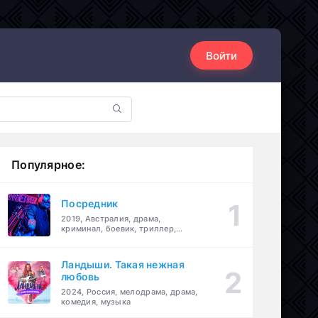
Войти
Популярное:
Посредник
2019, Австралия, драма,
криминал, боевик, триллер,
комедия
Ландыши. Такая нежная
любовь
2024, Россия, мелодрама, драма,
комедия, музыка