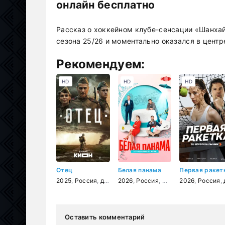
онлайн бесплатно
Рассказ о хоккейном клубе-сенсации «Шанха
сезона 25/26 и моментально оказался в центр
Рекомендуем:
HD
HD
HD
Отец
Белая панама
Первая ракет
2025
,
Россия
,
драма
2026
,
военный
,
Россия
,
история
,
мелодрама
2026
,
Россия
,
д
Оставить комментарий