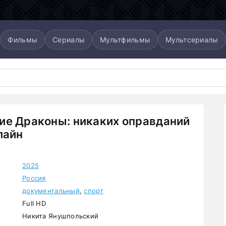
Фильмы
Сериалы
Мультфильмы
Мультсериалы
ие Драконы: никаких оправданий
лайн
2025
Россия
документальный
,
спорт
Full HD
Никита Янушпольский