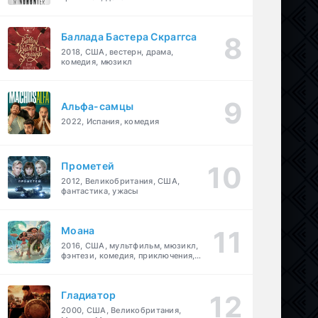
Баллада Бастера Скраггса
2018, США, вестерн, драма,
комедия, мюзикл
Альфа-самцы
2022, Испания, комедия
Прометей
2012, Великобритания, США,
фантастика, ужасы
Моана
2016, США, мультфильм, мюзикл,
фэнтези, комедия, приключения,
семейный
Гладиатор
2000, США, Великобритания,