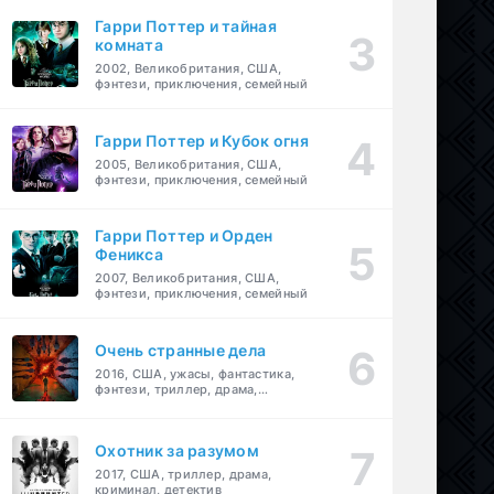
Гарри Поттер и тайная
комната
2002, Великобритания, США,
фэнтези, приключения, семейный
Гарри Поттер и Кубок огня
2005, Великобритания, США,
фэнтези, приключения, семейный
Гарри Поттер и Орден
Феникса
2007, Великобритания, США,
фэнтези, приключения, семейный
Очень странные дела
2016, США, ужасы, фантастика,
фэнтези, триллер, драма,
детектив
Охотник за разумом
2017, США, триллер, драма,
криминал, детектив