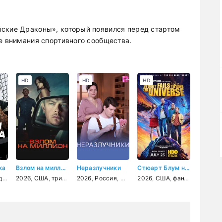
йские Драконы», который появился перед стартом
е внимания спортивного сообщества.
HD
HD
HD
ка
Взлом на миллион
Неразлучники
Стюарт Блум не смог спасти вселенную
рама
2026
,
спорт
,
США
,
триллер
2026
,
Россия
,
мелодрама
2026
,
США
,
фантастика
,
фэн