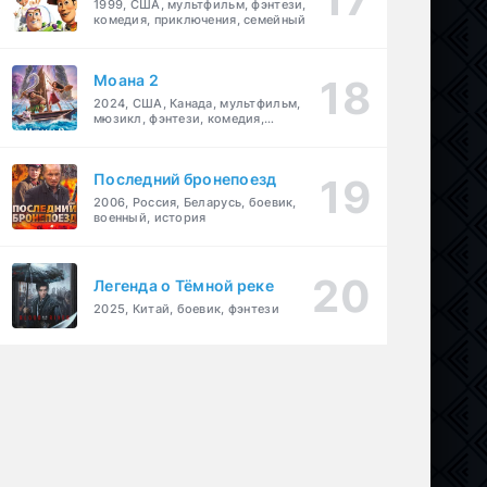
1999, США, мультфильм, фэнтези,
комедия, приключения, семейный
Моана 2
2024, США, Канада, мультфильм,
мюзикл, фэнтези, комедия,
приключения, семейный
Последний бронепоезд
2006, Россия, Беларусь, боевик,
военный, история
Легенда о Тёмной реке
2025, Китай, боевик, фэнтези
тези
,
комедия