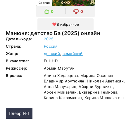
Сериал
0
0
В избранное
Манюня: детство Ба (2025) онлайн
Дата выхода:
2025
Страна:
Россия
Жанр:
детский
,
семейный
В качестве:
Full HD
Режиссер:
Арман Марутян
В ролях:
Алина Хадарцева, Марина Овсепян,
Владимир Арутюнян, Николай Аветисян,
Анна Манучарян, Айарпи Зурначян,
Арсен Микаэлян, Екатерина Темнова,
Карина Каграманян, Карина Мнацаканян
Плеер №1