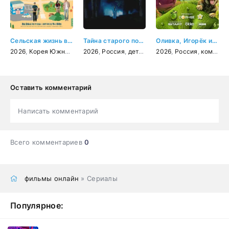
Сельская жизнь в Ëннири
Тайна старого портрета
Оливка, Игорёк и Рекс
2026
,
Корея Южная
,
комедия
2026
,
Россия
,
детектив
2026
,
мелодрама
,
Россия
,
,
криминал
комедия
Оставить комментарий
Написать комментарий
Всего комментариев
0
фильмы онлайн
» Сериалы
Популярное: