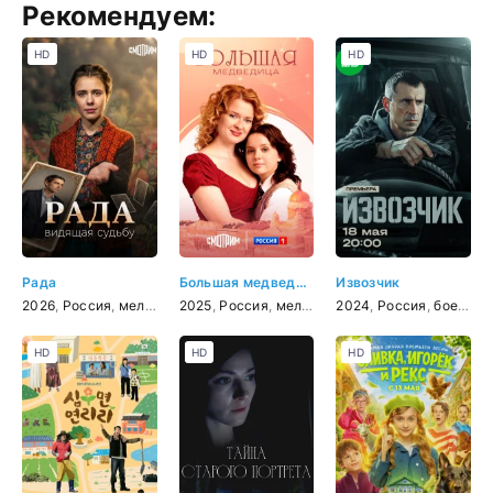
Рекомендуем:
HD
HD
HD
Рада
Большая медведица
Извозчик
2026
,
Россия
,
мелодрама
2025
,
детектив
,
Россия
,
,
криминал
мелодрама
2024
,
Россия
,
боевик
,
HD
HD
HD