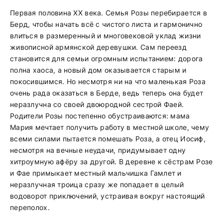
Первая половина ХХ века. Семья Розы перебирается в
Берд, чтобы начать всё с чистого листа и гармонично
влиться в размеренный и многовековой уклад жизни
живописной армянской деревушки. Сам переезд
становится для семьи огромным испытанием: дорога
полна хаоса, а новый дом оказывается старым и
покосившимся. Но несмотря ни на что маленькая Роза
очень рада оказаться в Берде, ведь теперь она будет
неразлучна со своей двоюродной сестрой Фаей.
Родители Розы постепенно обустраиваются: мама
Мария мечтает получить работу в местной школе, чему
всеми силами пытается помешать Роза, а отец Иосиф,
несмотря на вечные неудачи, придумывает одну
хитроумную афёру за другой. В деревне к сёстрам Розе
и Фае примыкает местный мальчишка Гамлет и
неразлучная троица сразу же попадает в целый
водоворот приключений, устраивая вокруг настоящий
переполох.