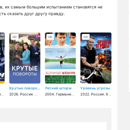
ов, их самым большим испытанием становятся не
сть сказать друг другу правду.
HD
HD
HD
Крутые повороты
Летний шторм
Уровень угрозы
я
мелодрама
,
США
2026
,
боевик
,
Россия
,
триллер
,
мелодрама
2004
,
Германия
,
драма
2022
,
мелодрама
,
Россия
,
боевик
,
комедия
,
дете
,
с