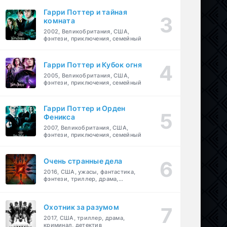
Гарри Поттер и тайная
комната
2002, Великобритания, США,
фэнтези, приключения, семейный
Гарри Поттер и Кубок огня
2005, Великобритания, США,
фэнтези, приключения, семейный
Гарри Поттер и Орден
Феникса
2007, Великобритания, США,
фэнтези, приключения, семейный
Очень странные дела
2016, США, ужасы, фантастика,
фэнтези, триллер, драма,
детектив
Охотник за разумом
2017, США, триллер, драма,
криминал, детектив