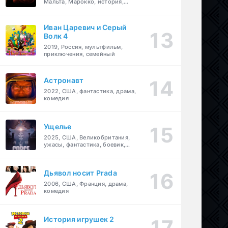
Мальта, Марокко, история,
боевик, драма, приключения
Иван Царевич и Серый
Волк 4
2019, Россия, мультфильм,
приключения, семейный
Астронавт
2022, США, фантастика, драма,
комедия
Ущелье
2025, США, Великобритания,
ужасы, фантастика, боевик,
мелодрама, приключения
Дьявол носит Prada
2006, США, Франция, драма,
комедия
История игрушек 2