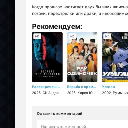
Когда прошлое настигает двух бывших шпион
погони, перестрелки или драки, а необходимо
Рекомендуем:
HD
HD
HD
Рассекреченные тайны с Дэвидом Духовны
Борьба в прямом эфире
Ураган
2025
,
США
,
документальный
2026
,
Корея Южная
,
фантастика
,
2002
реальное ТВ
,
история
,
Румыни
,
Оставить комментарий
Написать комментарий