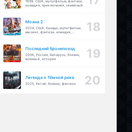
1999, США, мультфильм, фэнтези,
комедия, приключения, семейный
Моана 2
2024, США, Канада, мультфильм,
мюзикл, фэнтези, комедия,
приключения, семейный
Последний бронепоезд
2006, Россия, Беларусь, боевик,
военный, история
Легенда о Тёмной реке
2025, Китай, боевик, фэнтези
ктив
порт
,
драма
,
криминал