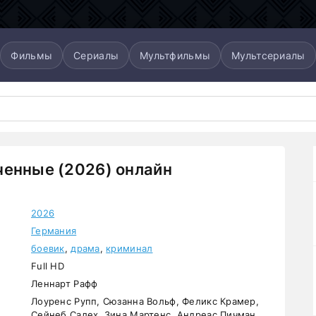
Фильмы
Сериалы
Мультфильмы
Мультсериалы
енные (2026) онлайн
2026
Германия
боевик
,
драма
,
криминал
Full HD
Леннарт Рафф
Лоуренс Рупп, Сюзанна Вольф, Феликс Крамер,
Сейнеб Салех, Зина Мартенс, Андреас Пичман,