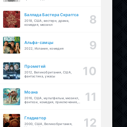
Баллада Бастера Скраггса
2018, США, вестерн, драма,
комедия, мюзикл
Альфа-самцы
2022, Испания, комедия
Прометей
2012, Великобритания, США,
фантастика, ужасы
Моана
2016, США, мультфильм, мюзикл,
фэнтези, комедия, приключения,
семейный
Гладиатор
2000, США, Великобритания,