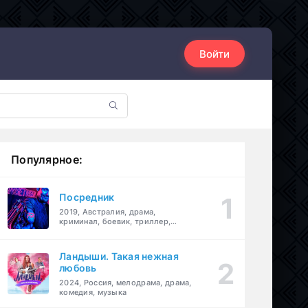
Войти
Популярное:
Посредник
2019, Австралия, драма,
криминал, боевик, триллер,
комедия
Ландыши. Такая нежная
любовь
2024, Россия, мелодрама, драма,
комедия, музыка