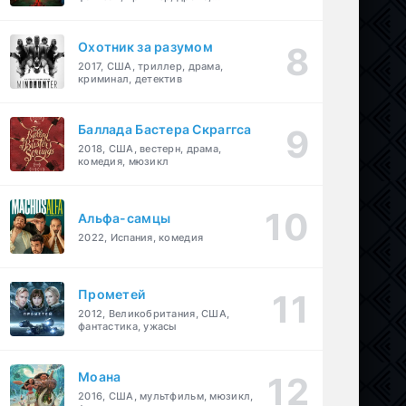
детектив
Охотник за разумом
2017, США, триллер, драма,
криминал, детектив
Баллада Бастера Скраггса
2018, США, вестерн, драма,
комедия, мюзикл
Альфа-самцы
2022, Испания, комедия
Прометей
2012, Великобритания, США,
фантастика, ужасы
Моана
2016, США, мультфильм, мюзикл,