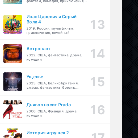
фэнтези, комедия, приключения,
семейный
Иван Царевич и Серый
Волк 4
2019, Россия, мультфильм,
приключения, семейный
Астронавт
2022, США, фантастика, драма,
комедия
Ущелье
2025, США, Великобритания,
ужасы, фантастика, боевик,
мелодрама, приключения
Дьявол носит Prada
2006, США, Франция, драма,
комедия
История игрушек 2