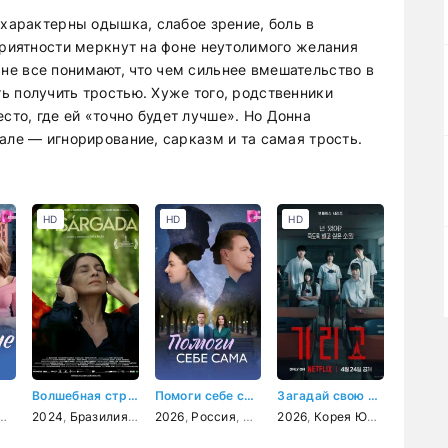
 характерны одышка, слабое зрение, боль в
приятности меркнут на фоне неутолимого желания
е все понимают, что чем сильнее вмешательство в
ь получить тростью. Хуже того, родственники
то, где ей «точно будет лучше». Но Донна
але — игнорирование, сарказм и та самая трость.
HD
HD
HD
Волшебная страна
Помоги себе сама
Загадай свою смерть
мелодрама
2024
,
Бразилия
,
драма
2026
,
Россия
,
мелодрама
2026
,
Корея Южная
,
ужасы