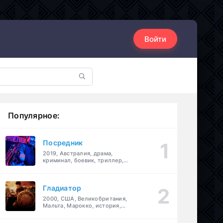
Войти
Популярное:
Посредник
2019, Австралия, драма,
криминал, боевик, триллер,
комедия
Гладиатор
2000, США, Великобритания,
Мальта, Марокко, история,
боевик, драма, приключения