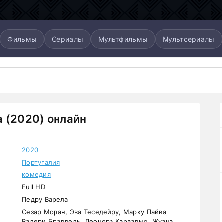
Фильмы
Сериалы
Мультфильмы
Мультсериалы
 (2020) онлайн
2020
Португалия
комедия
Full HD
Педру Варела
Сезар Моран, Эва Теседейру, Марку Пайва,
Валери Браддель, Леонора Карвалью, Жуана