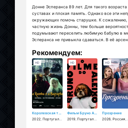
Донне Эсперанса 89 лет. Для такого возраста
суставах и плохая память. Однако все эти не
окружающих помочь старушке. К сожалению, н
частную жизнь Донны, тем больше вероятност
подумывают переселить любимую бабулю в мес
Эсперанса не привыкла сдаваться. В её арсен
Рекомендуем:
HD
HD
HD
Королевская тайна
Фильм Бруно Алейшу
Прозрение
2022
,
Португалия
,
драма
2019
,
,
Португалия
история
,
комедия
2026
,
Россия
,