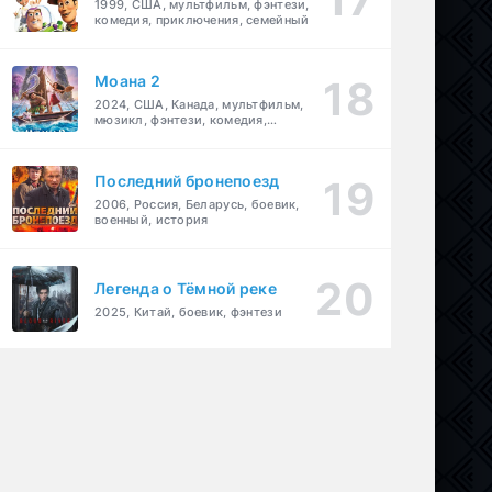
1999, США, мультфильм, фэнтези,
комедия, приключения, семейный
Моана 2
2024, США, Канада, мультфильм,
мюзикл, фэнтези, комедия,
приключения, семейный
Последний бронепоезд
2006, Россия, Беларусь, боевик,
военный, история
Легенда о Тёмной реке
2025, Китай, боевик, фэнтези