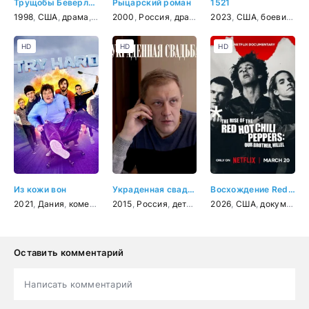
Трущобы Беверли Хиллз
Рыцарский роман
1521
1998
,
США
,
драма
,
комедия
2000
,
Россия
,
драма
2023
,
США
,
боевик
,
др
HD
HD
HD
Из кожи вон
Украденная свадьба
Восхождение Red Hot Chili Peppers: Наш брат Хиллел
2021
,
Дания
,
комедия
2015
,
Россия
,
детектив
,
2026
мелодрама
,
США
,
документальный
Оставить комментарий
Написать комментарий