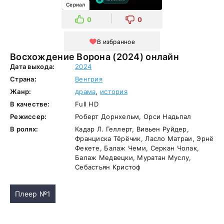
Сериал
0
0
В избранное
Восхождение Ворона (2024) онлайн
Дата выхода:
2024
Страна:
Венгрия
Жанр:
драма
,
история
В качестве:
Full HD
Режиссер:
Роберт Дорнхельм, Орси Надьпал
В ролях:
Кадар Л. Геллерт, Вивьен Руйдер,
Франциска Тёрёчик, Ласло Матраи, Эрнё
Фекете, Балаж Чеми, Серкан Чолак,
Балаж Медвецки, Муратан Муслу,
Себастьян Кристоф
Плеер №1