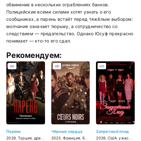
обвинение в нескольких ограблениях банков.
Полицейские всеми силами хотят узнать о его
сообщниках, а парень встаёт перед тяжёлым выбором:
молчание означает тюрьму, а сотрудничество со
следствием — предательство. Однако Юсуф прекрасно
понимает — кто-то его сдал.
Рекомендуем:
HD
HD
HD
Парень
Чёрные сердца
Запретный плод
2026
,
Турция
,
драма
2023
,
Франция
,
боевик
,
2026
триллер
,
США
,
драма
,
ужасы
,
прик
,
ком