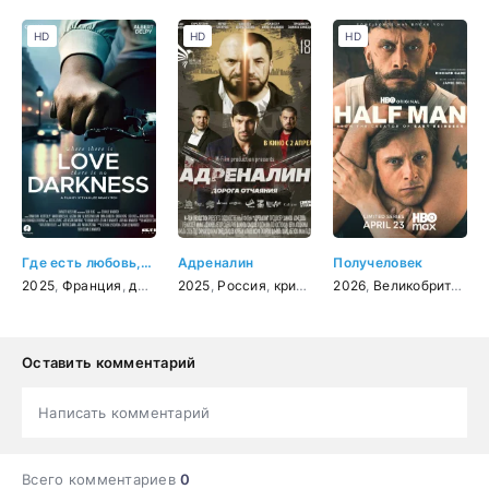
HD
HD
HD
Где есть любовь, там нету тьмы
Адреналин
Получеловек
2025
,
Франция
,
драма
2025
,
Россия
,
криминал
2026
,
Великобритания
Оставить комментарий
Написать комментарий
Всего комментариев
0