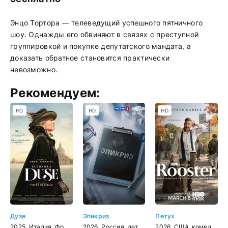
Энцо Тортора — телеведущий успешного пятничного
шоу. Однажды его обвиняют в связях с преступной
группировкой и покупке депутатского мандата, а
доказать обратное становится практически
невозможно.
Рекомендуем:
HD
HD
HD
Дузе
Эпикриз
Петух
2025
,
Италия
,
Франция
2026
,
драма
,
Россия
,
биография
,
детектив
,
история
2026
,
драма
,
США
,
комедия