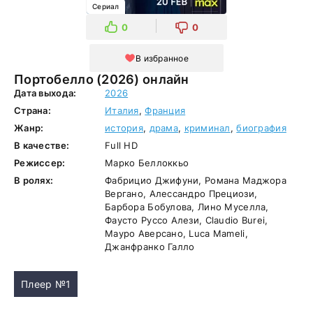
Сериал
0
0
В избранное
Портобелло (2026) онлайн
Дата выхода:
2026
Страна:
Италия
,
Франция
Жанр:
история
,
драма
,
криминал
,
биография
В качестве:
Full HD
Режиссер:
Марко Беллоккьо
В ролях:
Фабрицио Джифуни, Романа Маджора
Вергано, Алессандро Прециози,
Барбора Бобулова, Лино Муселла,
Фаусто Руссо Алези, Claudio Burei,
Мауро Аверсано, Luca Mameli,
Джанфранко Галло
Плеер №1