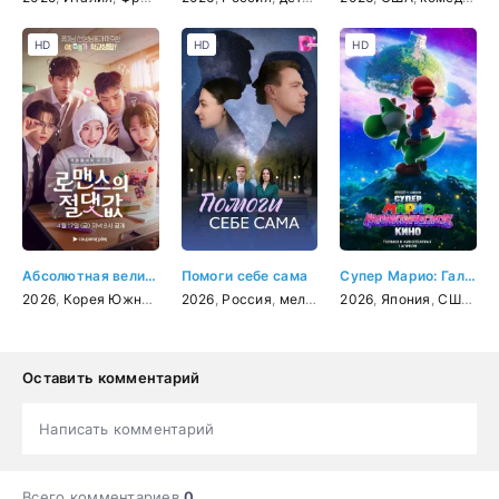
HD
HD
HD
Абсолютная величина любви
Помоги себе сама
Супер Марио: Галактическое кино
2026
,
Корея Южная
,
мелодрама
2026
,
Россия
,
комедия
,
мелодрама
2026
,
Япония
,
США
,
му
Оставить комментарий
Написать комментарий
Всего комментариев
0