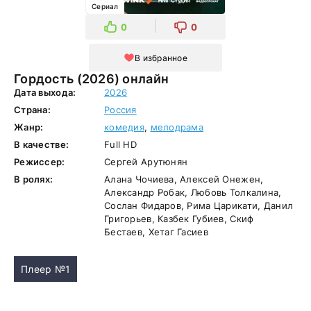
Сериал
0
0
В избранное
Гордость (2026) онлайн
Дата выхода:
2026
Страна:
Россия
Жанр:
комедия
,
мелодрама
В качестве:
Full HD
Режиссер:
Сергей Арутюнян
В ролях:
Алана Чочиева, Алексей Онежен,
Александр Робак, Любовь Толкалина,
Сослан Фидаров, Рима Царикати, Данил
Григорьев, Казбек Губиев, Скиф
Бестаев, Хетаг Гасиев
Плеер №1