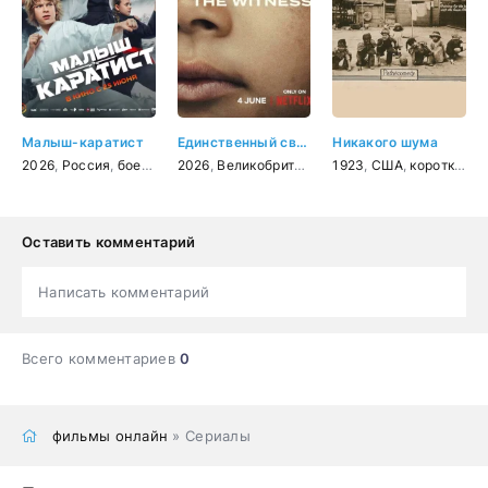
Малыш-каратист
Единственный свидетель
Никакого шума
2026
,
Россия
,
боевик
,
драма
2026
,
,
Великобритания
спорт
,
семейный
,
1923
США
,
,
США
драма
,
короткометражка
,
криминал
Оставить комментарий
Написать комментарий
Всего комментариев
0
фильмы онлайн
» Сериалы