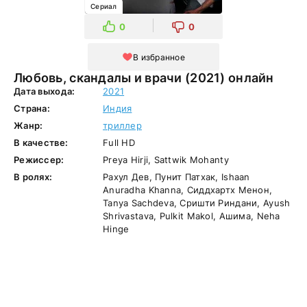
Сериал
0
0
В избранное
Любовь, скандалы и врачи (2021) онлайн
Дата выхода:
2021
Страна:
Индия
Жанр:
триллер
В качестве:
Full HD
Режиссер:
Preya Hirji, Sattwik Mohanty
В ролях:
Рахул Дев, Пунит Патхак, Ishaan
Anuradha Khanna, Сиддхартх Менон,
Tanya Sachdeva, Сришти Риндани, Ayush
Shrivastava, Pulkit Makol, Ашима, Neha
Hinge