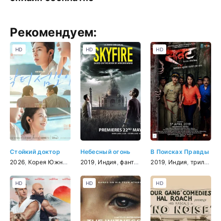
Рекомендуем:
HD
HD
HD
Стойкий доктор
Небесный огонь
В Поисках Правды
2026
,
Корея Южная
,
мелодрама
2019
,
Индия
,
комедия
,
фантастика
,
драма
2019
,
Индия
,
триллер
,
HD
HD
HD