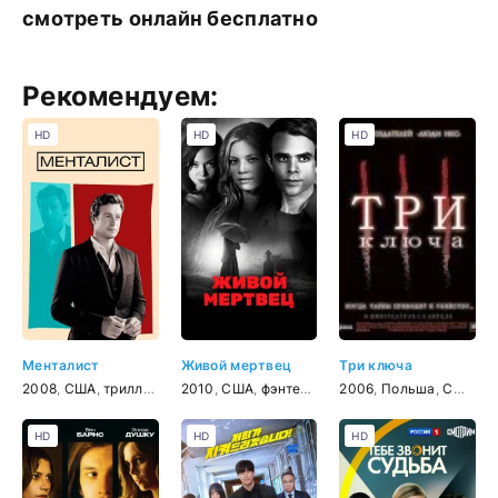
смотреть онлайн бесплатно
Рекомендуем:
HD
HD
HD
Менталист
Живой мертвец
Три ключа
2008
,
США
,
триллер
,
детектив
2010
,
США
,
драма
,
фэнтези
,
криминал
,
триллер
2006
,
,
Польша
мелодрама
,
США
,
дет
,
Ве
HD
HD
HD