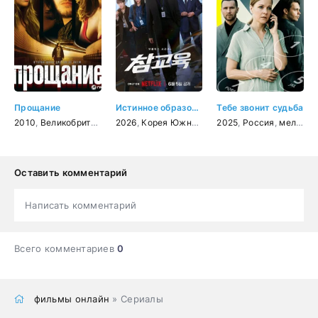
Прощание
Истинное образование
Тебе звонит судьба
2010
,
Великобритания
,
2026
триллер
,
Корея Южная
,
драма
,
драма
2025
,
,
комедия
Россия
,
,
мелодрама
боевик
Оставить комментарий
Написать комментарий
Всего комментариев
0
фильмы онлайн
» Сериалы