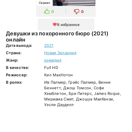
Сериал
0
0
В избранное
Девушки из похоронного бюро (2021)
онлайн
Дата выхода:
2021
Страна:
Новая Зеландия
Жанр:
комедия
В качестве:
Full HD
Режиссер:
Кил МакНотон
В ролях:
Ив Палмер, Грэйс Палмер, Винни
Беннетт, Джош Томсон, Софи
Хэмблетон, Бри Питерс, James Roque,
Мириама Смит, Джошуа МакКензи,
Уэсли Дауделл