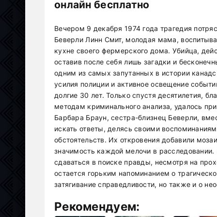
онлайн бесплатно
Вечером 9 декабря 1974 года трагедия потря
Беверли Линн Смит, молодая мама, воспитыва
кухне своего фермерского дома. Убийца, дейс
оставив после себя лишь загадки и бесконечн
одним из самых запутанных в истории канад
усилия полиции и активное освещение событий
долгие 30 лет. Только спустя десятилетия, б
методам криминального анализа, удалось при
Барбара Браун, сестра-близнец Беверли, вме
искать ответы, делясь своими воспоминаниям
обстоятельств. Их откровения добавили моза
значимость каждой мелочи в расследовании. 
сдаваться в поиске правды, несмотря на про
остается горьким напоминанием о трагической
затягивание справедливости, но также и о н
Рекомендуем: