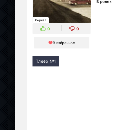
В ролях:
Сериал
0
0
В избранное
Плеер №1