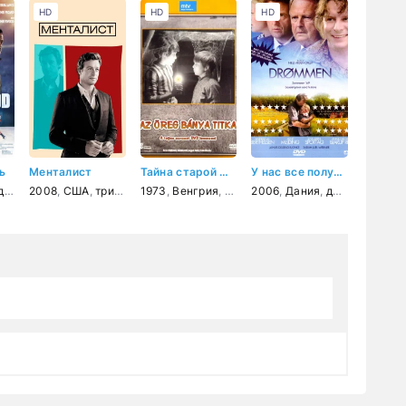
HD
HD
HD
ь
Менталист
Тайна старой шахты
У нас все получится
рама
2008
,
мелодрама
,
США
,
триллер
,
спорт
1973
,
детектив
,
Венгрия
,
драма
,
приключения
,
криминал
2006
,
Дания
,
драма
,
семей