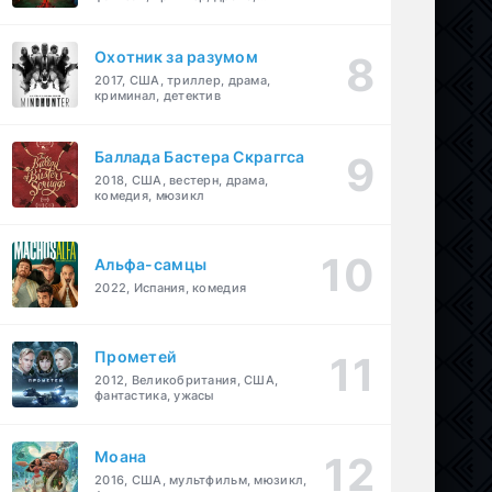
детектив
Охотник за разумом
2017, США, триллер, драма,
криминал, детектив
Баллада Бастера Скраггса
2018, США, вестерн, драма,
комедия, мюзикл
Альфа-самцы
2022, Испания, комедия
Прометей
2012, Великобритания, США,
фантастика, ужасы
Моана
2016, США, мультфильм, мюзикл,