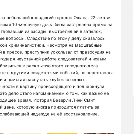
сла небольшой канадский городок Ошава. 22-летняя
вшая 10-месячную дочь, была застрелена прямо на
твовавший из засады, выстрелил ей в затылок,
ые вопросы. Следствие по этому делу оказалось
ской криминалистики. Несмотря на масштабные
 в прессе, преступник ускользал от правосудия на
лагодаря неустанной работе следователей и новым
близиться к раскрытию этого холодного дела.
сте с другими свидетелями событий, не переставала
и и помогая распутать клубок сложных
ичности в картину происходящего и подчеркнули
Это дело стало напоминанием о том, как важно не
ходящее время. История Беверли Линн Смит
 цене, которую иногда приходится платить за
еослабевающей надежде на её восстановление.