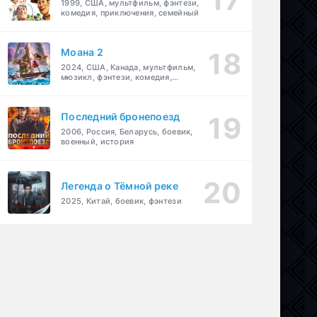
1999, США, мультфильм, фэнтези,
комедия, приключения, семейный
Моана 2
2024, США, Канада, мультфильм,
мюзикл, фэнтези, комедия,
приключения, семейный
Последний бронепоезд
2006, Россия, Беларусь, боевик,
военный, история
Легенда о Тёмной реке
2025, Китай, боевик, фэнтези