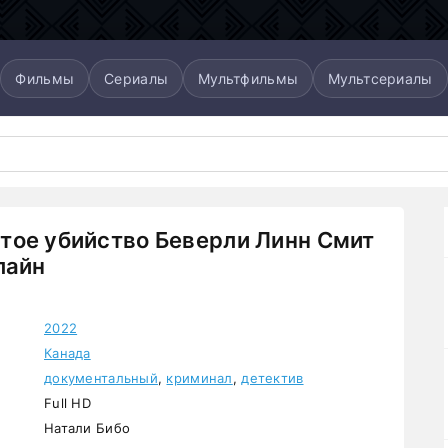
Фильмы
Сериалы
Мультфильмы
Мультсериалы
тое убийство Беверли Линн Смит
лайн
2022
Канада
документальный
,
криминал
,
детектив
Full HD
Натали Бибо