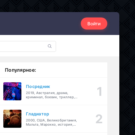
Войти
Популярное:
Посредник
2019, Австралия, драма,
криминал, боевик, триллер,
комедия
Гладиатор
2000, США, Великобритания,
Мальта, Марокко, история,
боевик, драма, приключения