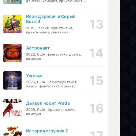
фэнтези, комедия, приключения,
семейный
Иван Царевич и Серый
Волк 4
2019, Россия, мультфильм,
приключения, семейный
Астронавт
2022, США, фантастика, драма,
комедия
Ущелье
2025, США, Великобритания,
ужасы, фантастика, боевик,
мелодрама, приключения
Дьявол носит Prada
2006, США, Франция, драма,
комедия
История игрушек 2