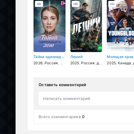
HD
HD
HD
Тайна одиннадцати лет
Леший
Молодая кров
2026
,
Россия
,
мелодрама
2025
,
Россия
,
детектив
2025
,
Канада
,
д
Оставить комментарий
Написать комментарий
Всего комментариев
0