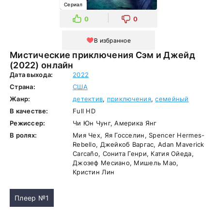
Сериал
0
0
В избранное
Мистические приключения Сэм и Джейд
(2022) онлайн
Дата выхода:
2022
Страна:
США
Жанр:
детектив
,
приключения
,
семейный
В качестве:
Full HD
Режиссер:
Чи Юн Чунг, Америка Янг
В ролях:
Мия Чех, Яя Госселин, Spencer Hermes-
Rebello, Джейкоб Варгас, Adan Maverick
Carcaño, Сонита Генри, Катия Ойеда,
Джозеф Месиано, Мишель Мао,
Кристин Лин
Плеер №1