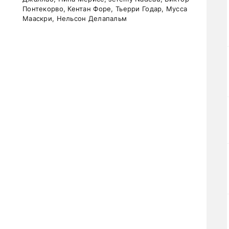
Понтекорво, Кентан Форе, Тьерри Годар, Мусса
Мааскри, Нельсон Делапальм