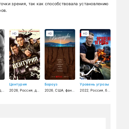
 точки зрения, так как способствовала установлению
ров.
HD
HD
HD
Центурия
Бороуз
Уровень угрозы
нный
ектив
2026
,
Россия
,
детектив
2026
,
США
,
фантастика
2022
,
фэнтези
,
Россия
,
драма
,
боевик
,
детект
,
дете