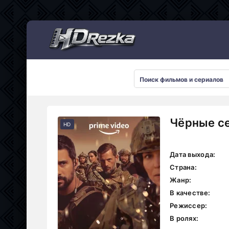
Мультсериалы
Чёрные се
HD
Дата выхода:
Страна:
Жанр:
В качестве:
Режиссер:
В ролях: