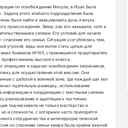
перации по освобождению Мосула, в Ирак была
. Задача этого элитного подразделения была
жны были найти и эвакуировать дочь и внука
го происхождения. Эмир, как его называли, хотя и
вительственными силами. Его условие для начала
— спасение его семьи. Ситуация усугублялась тем,
ной угрозой, ведь они могли стать целью для
самих боевиков ИГИЛ, стремившихся предотвратить
 профессионалы высокого класса,
х операциях и задачах освобождения заложников,
товку для осуществления этой миссии. Они
нные с работой в военной зоне, где каждый шаг мог
лючал тщательную разведку, использование
ра информации и координацию с местными силами.
у реагированию и адаптации к постоянно
ция подчеркивала не только мастерство и
но и сложности, с которыми часто приходится
нного сотрудничества и антитеррористической
иссия по спасению семьи эмира была крайне важной