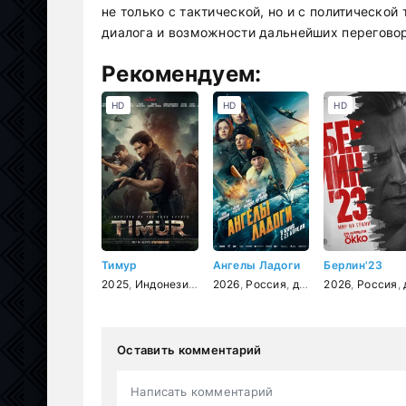
не только с тактической, но и с политической
диалога и возможности дальнейших перегово
Рекомендуем:
HD
HD
HD
Тимур
Ангелы Ладоги
Берлин'23
2025
,
Индонезия
,
боевик
2026
,
Россия
,
драма
2026
,
история
,
Россия
,
вое
,
дет
Оставить комментарий
Написать комментарий