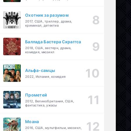
детектив
Охотник за разумом
2017, США, триллер, драма,
криминал, детектив
Баллада Бастера Скраггса
2018, США, вестерн, драма,
комедия, мюзикл
Альфа-самцы
2022, Испания, комедия
Прометей
2012, Великобритания, США,
фантастика, ужасы
Моана
2016, США, мультфильм, мюзикл,