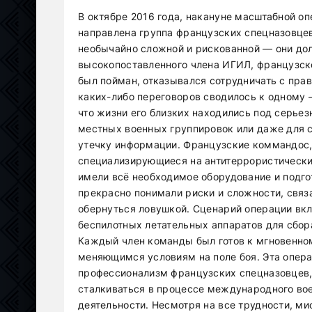
В октябре 2016 года, накануне масштабной о
направлена группа французских спецназовцев
необычайно сложной и рискованной — они дол
высокопоставленного члена ИГИЛ, французско
был пойман, отказывался сотрудничать с пра
каких-либо переговоров сводилось к одному 
что жизни его близких находились под серьез
местных военных группировок или даже для 
утечку информации. Французские коммандос,
специализирующиеся на антитеррористически
имели всё необходимое оборудование и подго
прекрасно понимали риски и сложности, связа
обернуться ловушкой. Сценарий операции вк
беспилотных летательных аппаратов для сбо
Каждый член команды был готов к мгновенном
меняющимся условиям на поле боя. Эта опера
профессионализм французских спецназовцев, 
сталкиваться в процессе международного вое
деятельности. Несмотря на все трудности, м