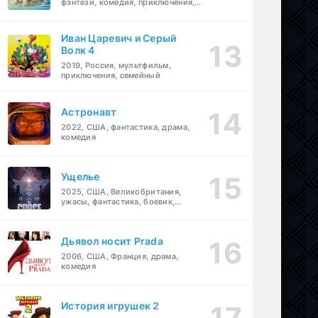
фэнтези, комедия, приключения,
семейный
Иван Царевич и Серый
Волк 4
2019, Россия, мультфильм,
приключения, семейный
Астронавт
2022, США, фантастика, драма,
комедия
Ущелье
2025, США, Великобритания,
ужасы, фантастика, боевик,
мелодрама, приключения
Дьявол носит Prada
2006, США, Франция, драма,
комедия
История игрушек 2