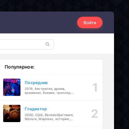
Войти
Популярное:
Посредник
2019, Австралия, драма,
криминал, боевик, триллер,
комедия
Гладиатор
2000, США, Великобритания,
Мальта, Марокко, история,
боевик, драма, приключения