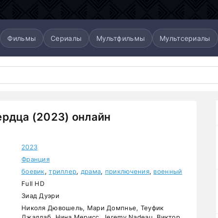
Фильмы
Сериалы
Мультфильмы
Мультсериалы
рдца (2023) онлайн
2023
Франция
боевик
,
триллер
,
драма
,
приключения
,
военный
Full HD
Зиад Дуэри
Николя Дювошель, Мари Домпнье, Теуфик
Джаллаб, Нина Мерисс, Jeremy Nadeau, Виктор