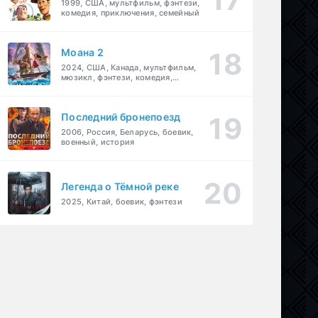
1999, США, мультфильм, фэнтези,
комедия, приключения, семейный
Моана 2
2024, США, Канада, мультфильм,
мюзикл, фэнтези, комедия,
приключения, семейный
Последний бронепоезд
2006, Россия, Беларусь, боевик,
военный, история
Легенда о Тёмной реке
2025, Китай, боевик, фэнтези