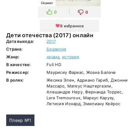
Сериал
0
0
В избранное
Дети отечества (2017) онлайн
Дата выхода:
2017
Страна:
Бразилия
Жанр:
драма
,
история
В качестве:
Full HD
Режиссер:
Маурисиу Фариас, Жоана Балаче
В ролях:
Жесика Элен, Адриано Гариб, Джонни
Массаро, Матеус Наштергаэли,
Алешандре Неру, Фернанда Торрес,
Lara Tremouroux, Маркус Карузу,
Летисия Иснард, Эмилиану Кейрос
Плеер №1