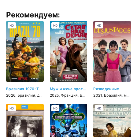
Рекомендуем:
HD
HD
HD
Бразилия 1970: Третья звезда
Муж и жена против будущего
Разведенные
2026
,
Бразилия
,
документальный
2025
,
Франция
,
спорт
,
Бельгия
2021
,
комедия
,
Бразилия
,
мелодрама
HD
HD
HD