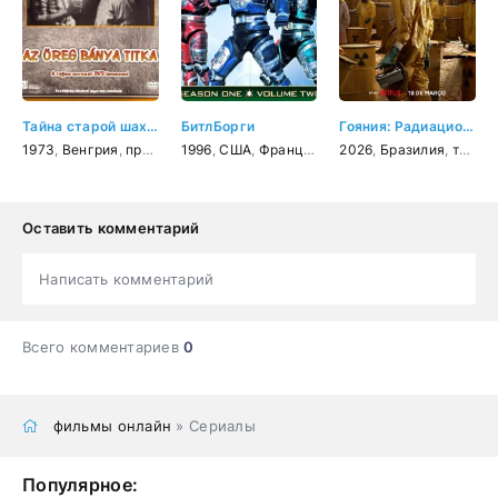
Тайна старой шахты
БитлБорги
Гояния: Радиационная авария
1973
,
Венгрия
,
приключения
1996
,
США
,
Франция
,
Япония
2026
,
,
Бразилия
фантастика
,
триллер
,
фэн
Оставить комментарий
Написать комментарий
Всего комментариев
0
фильмы онлайн
» Сериалы
Популярное: