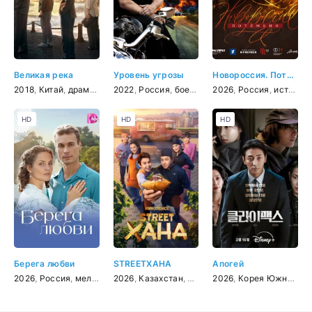
Великая река
Уровень угрозы
Новороссия. Потёмкин
2018
,
Китай
,
драма
,
история
2022
,
Россия
,
боевик
,
детектив
2026
,
Россия
,
драма
,
история
,
крими
HD
HD
HD
Берега любви
STREETХАНА
Апогей
2026
,
Россия
,
мелодрама
2026
,
Казахстан
,
комедия
2026
,
Корея Южная
,
тр