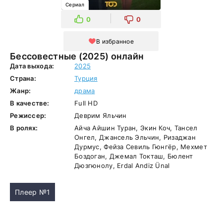
Сериал
0
0
В избранное
Бессовестные (2025) онлайн
Дата выхода:
2025
Страна:
Турция
Жанр:
драма
В качестве:
Full HD
Режиссер:
Деврим Яльчин
В ролях:
Айча Айшин Туран, Экин Коч, Тансел
Онгел, Джансель Эльчин, Ризаджан
Дурмус, Фейза Севиль Гюнгёр, Мехмет
Боздоган, Джемал Токташ, Бюлент
Дюзгюнолу, Erdal Andiz Ünal
Плеер №1