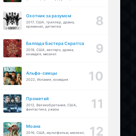
детектив
Охотник за разумом
2017, США, триллер, драма,
криминал, детектив
Баллада Бастера Скраггса
2018, США, вестерн, драма,
комедия, мюзикл
Альфа-самцы
2022, Испания, комедия
Прометей
2012, Великобритания, США,
фантастика, ужасы
Моана
2016, США, мультфильм, мюзикл,