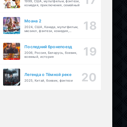
1999, США, мультфильм, фэнтези,
комедия, приключения, семейный
Моана 2
2024, США, Канада, мультфильм,
мюзикл, фэнтези, комедия,
приключения, семейный
Последний бронепоезд
2006, Россия, Беларусь, боевик,
военный, история
Легенда о Тёмной реке
А
,
драма
,
криминал
2025, Китай, боевик, фэнтези