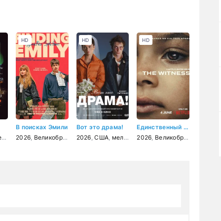
HD
HD
HD
В поисках Эмили
Вот это драма!
Единственный свидетель
к
приключения
,
комедия
2026
,
Великобритания
,
драма
2026
,
США
,
США
,
мелодрама
,
мелодрама
2026
,
комедия
,
комедия
,
Великобритания
,
драма
,
СШ