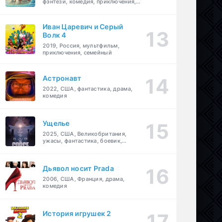
фэнтези, комедия, приключения,
семейный
Иван Царевич и Серый
Волк 4
2019, Россия, мультфильм,
приключения, семейный
Астронавт
2022, США, фантастика, драма,
комедия
Ущелье
2025, США, Великобритания,
ужасы, фантастика, боевик,
мелодрама, приключения
Дьявол носит Prada
2006, США, Франция, драма,
комедия
История игрушек 2