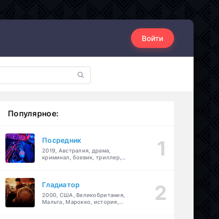
Войти
Популярное:
Посредник
2019, Австралия, драма,
криминал, боевик, триллер,
комедия
Гладиатор
2000, США, Великобритания,
Мальта, Марокко, история,
боевик, драма, приключения