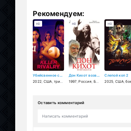
Рекомендуем:
HD
HD
HD
Убийсвенное соперничество
Дон Кихот возвращается
Слепой коп 2
2022
,
США
,
триллер
,
1997
детектив
,
Россия
,
Болгария
2025
,
комедия
,
США
,
боеви
,
Оставить комментарий
Написать комментарий