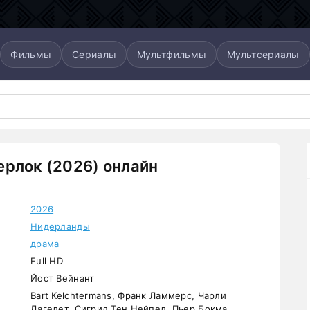
Фильмы
Сериалы
Мультфильмы
Мультсериалы
рлок (2026) онлайн
2026
Нидерланды
драма
Full HD
Йост Вейнант
Bart Kelchtermans, Франк Ламмерс, Чарли
Дагелет, Сигрид Тен Нейпел, Пьер Бокма,