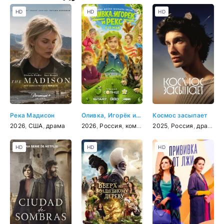
HD
HD
HD
Река Мадисон
Оливка, Игорёк и Рекс
Космос засыпает
2026
,
США
,
драма
2026
,
Россия
,
комедия
,
2025
семейный
,
Россия
,
драма
HD
HD
HD