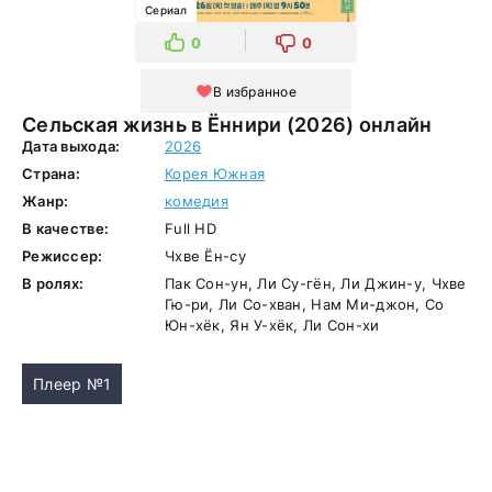
Сериал
0
0
В избранное
Сельская жизнь в Ëннири (2026) онлайн
Дата выхода:
2026
Страна:
Корея Южная
Жанр:
комедия
В качестве:
Full HD
Режиссер:
Чхве Ён-су
В ролях:
Пак Сон-ун, Ли Су-гён, Ли Джин-у, Чхве
Гю-ри, Ли Со-хван, Нам Ми-джон, Со
Юн-хёк, Ян У-хёк, Ли Сон-хи
Плеер №1