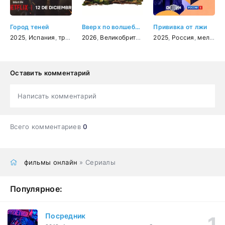
Город теней
Вверх по волшебному дереву
Прививка от лжи
2025
,
Испания
,
триллер
2026
,
драма
,
Великобритания
,
криминал
,
детектив
,
2025
США
,
,
Франция
Россия
,
мелодрама
,
приклю
Оставить комментарий
Написать комментарий
Всего комментариев
0
фильмы онлайн
» Сериалы
Популярное:
Посредник