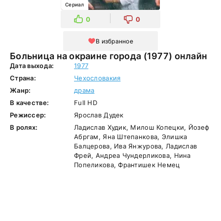
Сериал
0
0
В избранное
Больница на окраине города (1977) онлайн
Дата выхода:
1977
Страна:
Чехословакия
Жанр:
драма
В качестве:
Full HD
Режиссер:
Ярослав Дудек
В ролях:
Ладислав Худик, Милош Копецки, Йозеф
Абргам, Яна Штепанкова, Элишка
Балцерова, Ива Янжурова, Ладислав
Фрей, Андреа Чундерликова, Нина
Попеликова, Франтишек Немец