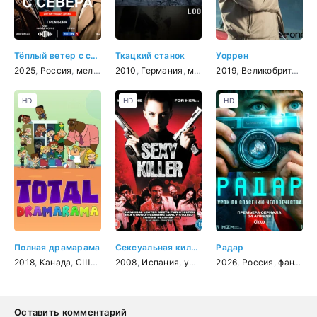
Тёплый ветер с севера
Ткацкий станок
Уоррен
2025
,
Россия
,
мелодрама
2010
,
Германия
,
мультфильм
2019
,
,
Великобритания
короткометраж
,
HD
HD
HD
Полная драмарама
Сексуальная киллерша
Радар
2018
,
Канада
,
США
,
мультфильм
2008
,
Испания
,
комедия
,
ужасы
,
семейный
,
2026
фантастика
,
Россия
,
триллер
,
фантастика
,
Оставить комментарий