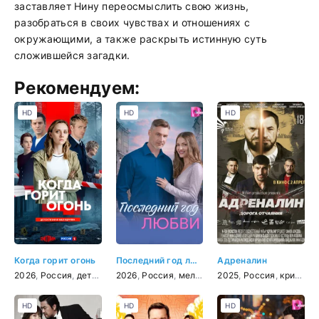
заставляет Нину переосмыслить свою жизнь,
разобраться в своих чувствах и отношениях с
окружающими, а также раскрыть истинную суть
сложившейся загадки.
Рекомендуем:
HD
HD
HD
Когда горит огонь
Последний год любви
Адреналин
2026
,
Россия
,
детектив
2026
,
мелодрама
,
Россия
,
мелодрама
2025
,
Россия
,
криминал
HD
HD
HD