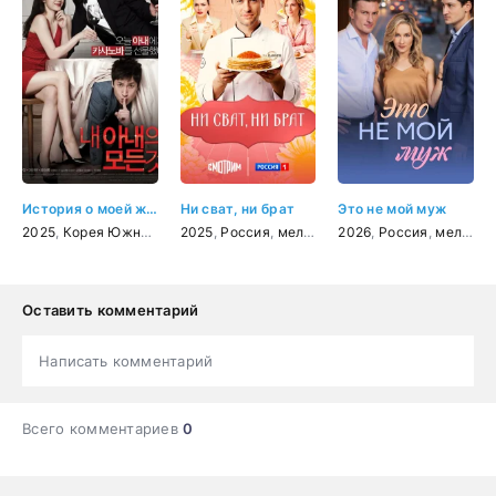
История о моей жене
Ни сват, ни брат
Это не мой муж
2025
,
Корея Южная
,
мелодрама
2025
,
Россия
,
комедия
,
мелодрама
2026
,
Россия
,
мелодрама
Оставить комментарий
Написать комментарий
Всего комментариев
0