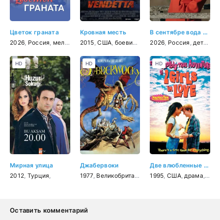
Цветок граната
Кровная месть
В сентябре вода холодная
2026
,
Россия
,
мелодрама
2015
,
США
,
боевик
,
драма
2026
,
Россия
,
детектив
HD
HD
HD
Мирная улица
Джабервоки
Две влюбленные девушки
2012
,
Турция
,
1977
,
Великобритания
,
фэнтези
1995
,
США
,
комедия
,
драма
,
,
прик
мел
Оставить комментарий