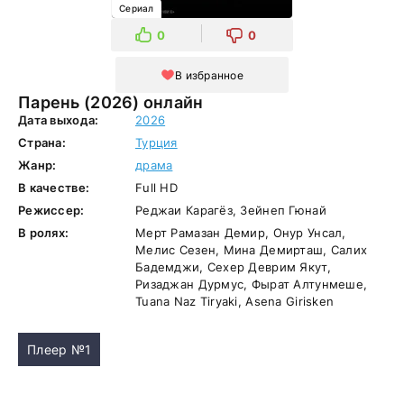
Сериал
0
0
В избранное
Парень (2026) онлайн
Дата выхода:
2026
Страна:
Турция
Жанр:
драма
В качестве:
Full HD
Режиссер:
Реджаи Карагёз, Зейнеп Гюнай
В ролях:
Мерт Рамазан Демир, Онур Унсал,
Мелис Сезен, Мина Демирташ, Салих
Бадемджи, Сехер Деврим Якут,
Ризаджан Дурмус, Фырат Алтунмеше,
Tuana Naz Tiryaki, Asena Girisken
Плеер №1