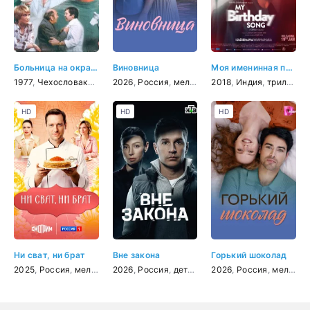
Больница на окраине города
Виновница
Моя именинная песнь
1977
,
Чехословакия
,
драма
2026
,
Россия
,
мелодрама
2018
,
Индия
,
триллер
HD
HD
HD
Ни сват, ни брат
Вне закона
Горький шоколад
2025
,
Россия
,
мелодрама
2026
,
Россия
,
детектив
2026
,
боевик
,
Россия
,
криминал
,
мелодрама
,
др