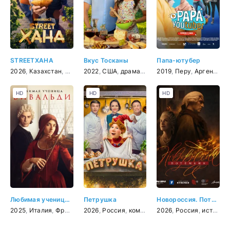
STREETХАНА
Вкус Тосканы
Папа-ютубер
2026
,
Казахстан
,
комедия
2022
,
США
,
драма
,
мелодрама
2019
,
Перу
,
комедия
,
Аргентина
HD
HD
HD
Любимая ученица Вивальди
Петрушка
Новороссия. Потёмкин
2025
,
Италия
,
Франция
2026
,
драма
,
Россия
,
биография
,
комедия
,
музыка
2026
,
Россия
,
история