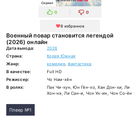
Сериал
0
0
В избранное
Военный повар становится легендой
(2026) онлайн
Дата выхода:
2026
Страна:
Корея Южная
Жанр:
комедия
,
фантастика
В качестве:
Full HD
Режиссер:
Чо Нам-хён
В ролях:
Пак Чи-хун, Юн Гён-хо, Хан Дон-хи, Ли
Хон-нэ, Ли Сан-и, Чон Ун-ин, Чон Со-ён
Плеер №1