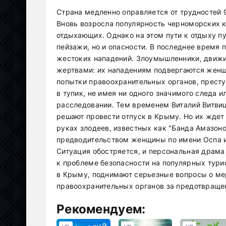
Страна медленно оправляется от трудностей 9
Вновь возросла популярность черноморских 
отдыхающих. Однако на этом пути к отдыху п
пейзажи, но и опасности. В последнее время 
жестоких нападений. Злоумышленники, движи
жертвами: их нападениям подвергаются женщ
попытки правоохранительных органов, преступ
в тупик, не имея ни одного значимого следа и
расследовании. Тем временем Виталий Витви
решают провести отпуск в Крыму. Но их ждет
руках злодеев, известных как "Банда Амазоно
предводительством женщины по имени Оспа и
Ситуация обостряется, и персональная драма
к проблеме безопасности на популярных тур
в Крыму, поднимают серьезные вопросы о мер
правоохранительных органов за предотвраще
Рекомендуем: