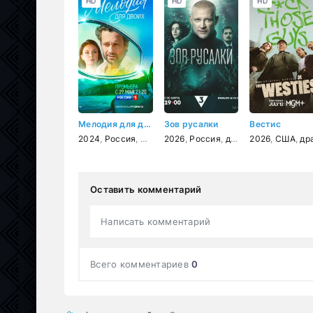
HD
HD
HD
Мелодия для двоих
Зов русалки
Вестис
2024
,
Россия
,
мелодрама
2026
,
Россия
,
детектив
2026
,
США
,
драм
Оставить комментарий
Написать комментарий
Всего комментариев
0