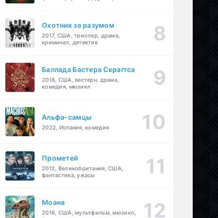
детектив
Охотник за разумом
2017, США, триллер, драма,
криминал, детектив
Баллада Бастера Скраггса
2018, США, вестерн, драма,
комедия, мюзикл
Альфа-самцы
2022, Испания, комедия
Прометей
2012, Великобритания, США,
фантастика, ужасы
Моана
2016, США, мультфильм, мюзикл,