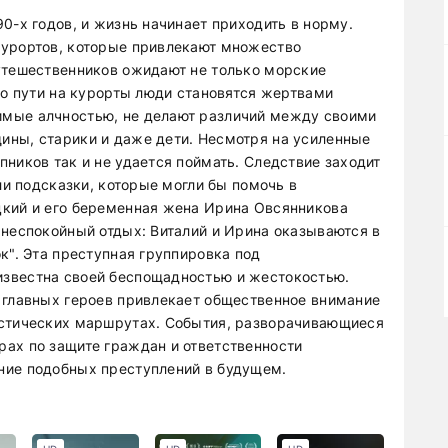
0-х годов, и жизнь начинает приходить в норму.
курортов, которые привлекают множество
утешественников ожидают не только морские
по пути на курорты люди становятся жертвами
мые алчностью, не делают различий между своими
ины, старики и даже дети. Несмотря на усиленные
ников так и не удается поймать. Следствие заходит
ли подсказки, которые могли бы помочь в
цкий и его беременная жена Ирина Овсянникова
 неспокойный отдых: Виталий и Ирина оказываются в
к". Эта преступная группировка под
звестна своей беспощадностью и жестокостью.
 главных героев привлекает общественное внимание
истических маршрутах. События, разворачивающиеся
ах по защите граждан и ответственности
ние подобных преступлений в будущем.