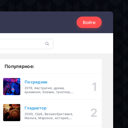
Войти
Популярное:
Посредник
2019, Австралия, драма,
криминал, боевик, триллер,
комедия
Гладиатор
2000, США, Великобритания,
Мальта, Марокко, история,
боевик, драма, приключения