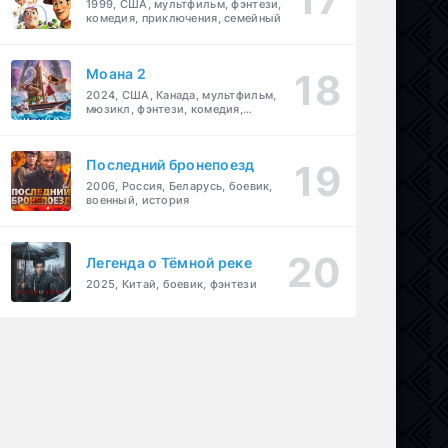
1999, США, мультфильм, фэнтези,
комедия, приключения, семейный
Моана 2
2024, США, Канада, мультфильм,
мюзикл, фэнтези, комедия,
приключения, семейный
Последний бронепоезд
2006, Россия, Беларусь, боевик,
военный, история
Легенда о Тёмной реке
2025, Китай, боевик, фэнтези