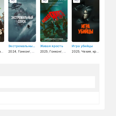
HD
HD
HD
Экстремальный спуск
Живая ярость
Игра убийцы
а
,
криминал
2024
,
Гонконг
,
документальный
2025
,
Гонконг
,
боевик
2025
,
криминал
,
Чехия
,
криминал