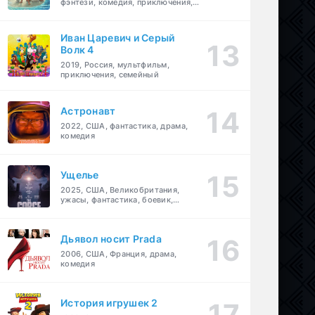
фэнтези, комедия, приключения,
семейный
Иван Царевич и Серый
Волк 4
2019, Россия, мультфильм,
приключения, семейный
Астронавт
2022, США, фантастика, драма,
комедия
Ущелье
2025, США, Великобритания,
ужасы, фантастика, боевик,
мелодрама, приключения
Дьявол носит Prada
2006, США, Франция, драма,
комедия
История игрушек 2