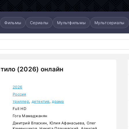
Фильмы
Сериалы
Мультфильмы
Мультсериалы
тило (2026) онлайн
2026
Россия
триллер
,
детектив
,
драма
Full HD
Гога Мамаджанян
Дмитрий Власкин, Юлия Афанасьева, Олег
Каменщиков, Никита Плащевский, Алексей