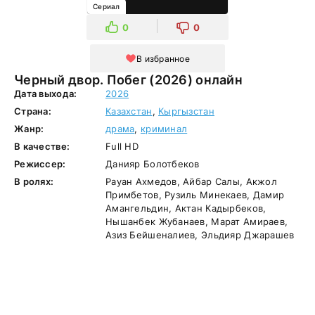
Сериал
0
0
В избранное
Черный двор. Побег (2026) онлайн
Дата выхода:
2026
Страна:
Казахстан
,
Кыргызстан
Жанр:
драма
,
криминал
В качестве:
Full HD
Режиссер:
Данияр Болотбеков
В ролях:
Рауан Ахмедов, Айбар Салы, Акжол
Примбетов, Рузиль Минекаев, Дамир
Амангельдин, Актан Кадырбеков,
Нышанбек Жубанаев, Марат Амираев,
Азиз Бейшеналиев, Эльдияр Джарашев