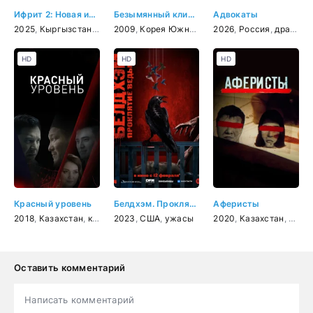
Ифрит 2: Новая история
Безымянный клинок
Адвокаты
2025
,
Кыргызстан
,
ужасы
2009
,
Корея Южная
,
боевик
2026
,
,
история
Россия
,
,
драма
мелодр
,
к
HD
HD
HD
Красный уровень
Белдхэм. Проклятие ведьмы
Аферисты
2018
,
Казахстан
,
криминал
2023
,
США
,
ужасы
2020
,
Казахстан
,
драм
Оставить комментарий
Написать комментарий