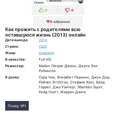
Сериал
0
0
В избранное
Как прожить с родителями всю
оставшуюся жизнь (2013) онлайн
Дата выхода:
2013
Страна:
США
Жанр:
комедия
В качестве:
Full HD
Режиссер:
Майкл Патрик Джэнн, Джули Энн
Робинсон
В ролях:
Сара Чок, Элизабет Перкинс, Джон Дор,
Рэйчел Эгглстон, Стефани Хант, Брэд
Гэррет, Джо Уэнгерт, Эбигейл Эшет,
Рейд Скотт, Меррин Данги
Плеер №1