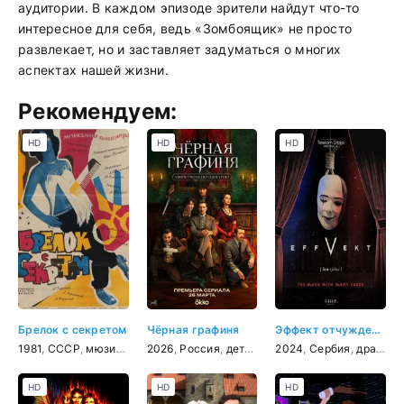
аудитории. В каждом эпизоде зрители найдут что-то
интересное для себя, ведь «Зомбоящик» не просто
развлекает, но и заставляет задуматься о многих
аспектах нашей жизни.
Рекомендуем:
HD
HD
HD
Брелок с секретом
Чёрная графиня
Эффект отчуждения
1981
,
СССР
,
мюзикл
,
комедия
2026
,
Россия
,
детектив
2024
,
триллер
,
Сербия
,
драма
HD
HD
HD