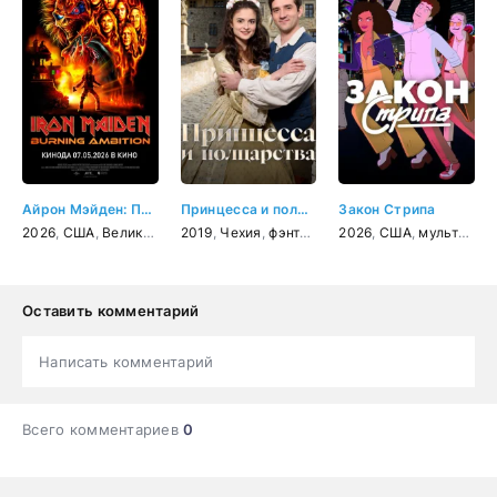
Айрон Мэйден: Пылающее стремление
Принцесса и полцарства
Закон Стрипа
2026
,
США
,
Великобритания
2019
,
,
Чехия
документальный
,
фэнтези
,
комедия
,
2026
биография
,
США
,
семейный
,
,
мультфильм
музыка
Оставить комментарий
Написать комментарий
Всего комментариев
0