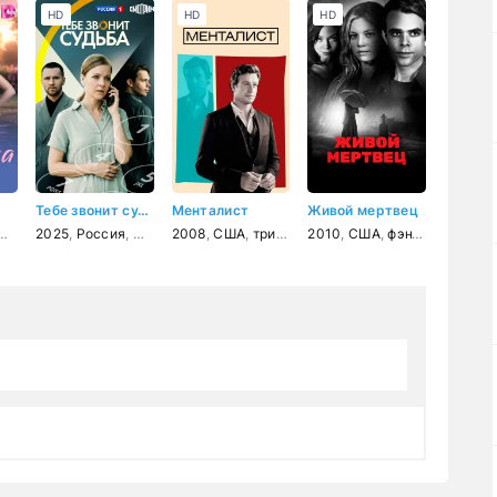
HD
HD
HD
Тебе звонит судьба
Менталист
Живой мертвец
иминал
мелодрама
2025
,
Россия
,
мелодрама
2008
,
США
,
триллер
2010
,
детектив
,
США
,
,
драма
фэнтези
,
кримина
,
трилле