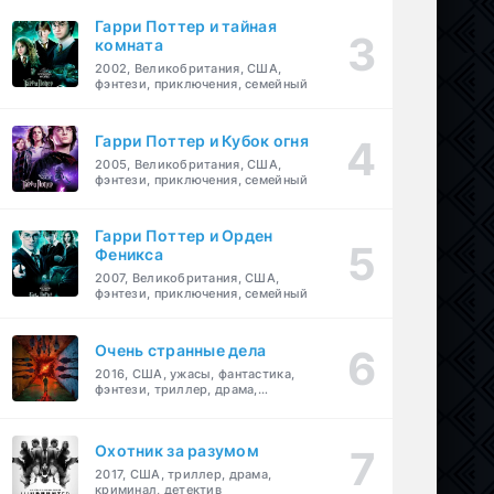
Гарри Поттер и тайная
комната
2002, Великобритания, США,
фэнтези, приключения, семейный
Гарри Поттер и Кубок огня
2005, Великобритания, США,
фэнтези, приключения, семейный
Гарри Поттер и Орден
Феникса
2007, Великобритания, США,
фэнтези, приключения, семейный
Очень странные дела
2016, США, ужасы, фантастика,
фэнтези, триллер, драма,
детектив
Охотник за разумом
2017, США, триллер, драма,
криминал, детектив