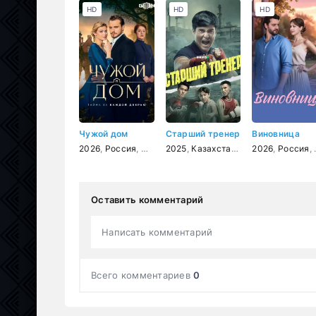
HD
HD
HD
Чужой дом
Старший тренер
Виновница
2026
,
Россия
,
мелодрама
2025
,
Казахстан
,
драма
2026
,
спорт
,
Россия
,
кр
,
Оставить комментарий
Написать комментарий
Всего комментариев
0