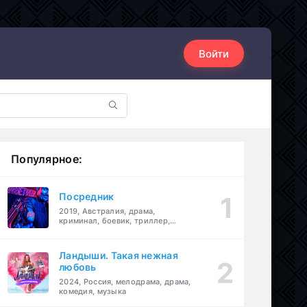
Войти
Популярное:
Посредник
2019, Австралия, драма,
криминал, боевик, триллер,
комедия
Ландыши. Такая нежная
любовь
2024, Россия, мелодрама, драма,
комедия, музыка