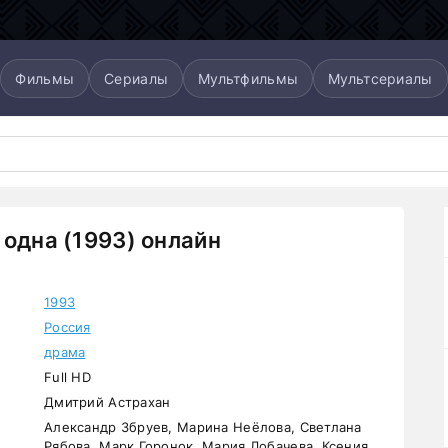
Фильмы
Сериалы
Мультфильмы
Мультсериалы
 одна (1993) онлайн
1993
Россия
драма
Full HD
Дмитрий Астрахан
Александр Збруев, Марина Неёлова, Светлана
Рябова, Марк Горонок, Мария Лобачева, Ксения