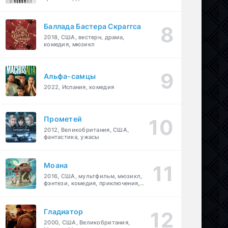
Баллада Бастера Скраггса
2018, США, вестерн, драма,
комедия, мюзикл
Альфа-самцы
2022, Испания, комедия
Прометей
2012, Великобритания, США,
фантастика, ужасы
Моана
2016, США, мультфильм, мюзикл,
фэнтези, комедия, приключения,
семейный
Гладиатор
2000, США, Великобритания,