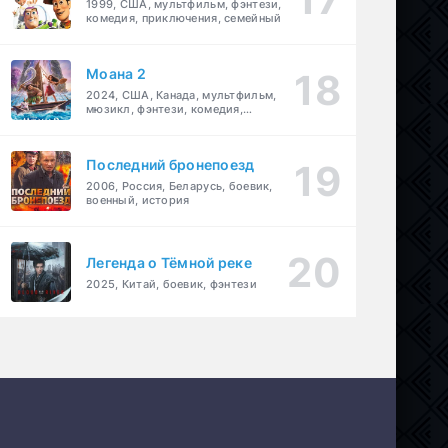
1999, США, мультфильм, фэнтези,
комедия, приключения, семейный
Моана 2
2024, США, Канада, мультфильм,
мюзикл, фэнтези, комедия,
приключения, семейный
Последний бронепоезд
2006, Россия, Беларусь, боевик,
военный, история
Легенда о Тёмной реке
2025, Китай, боевик, фэнтези