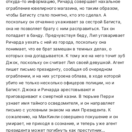
откуда-то информацию, Ричард совершает нахальное
ограбление ювелирного магазина, но таким образом,
чтобы Батисту стало понятно, кто это сделал. А
поскольку он отчаянно ухаживает за сестрой Батиста,
она не позволяет брату с ним расправиться. Так он
попадает в банду. Предчувствуя беду, Лил уговаривает
Ричарда уехать с ней из города, поскольку она
понимает, что ее брат замешан в темных делах, о
которых она догадывается. К тому же на него точит зуб
Джок, поскольку он считает Лил своей девушкой. Агент
пишет письмо президенту, сообщая об очередном
ограблении, и на них устроена облава, в ходе которой
убито не только несколько офицеров полиции, но и
Батист. Джока и Ричарда арестовывают и
приговаривают к смертной казни. В тюрьме Перри
узнает имя тайного осведомителя, и он направляет
письмо с условным знаком на имя Президента. К
сожалению, на МакКинли совершено покушение и он
умирает, не приходя в сознание, и теперь уже агент
президента может погибнуть как преступник…