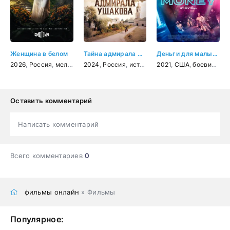
Женщина в белом
Тайна адмирала Ушакова
Деньги для малышки
2026
,
Россия
,
мелодрама
2024
,
детектив
,
Россия
,
история
,
2021
приключения
,
США
,
боевик
,
три
Оставить комментарий
Написать комментарий
Всего комментариев
0
фильмы онлайн
» Фильмы
Популярное: