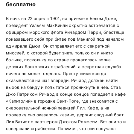
бесплатно
В ночь на 22 апреля 1901, на приеме в Белом Доме,
президент Уильям МакКинли скрытно встречается с
офицером морского флота Ричардом Перри, блестяще
показавшего себя при битве под Манилой под началом
адмирала Дьюи. Он отправляет его с секретной
миссией, о которой будет знать только он и никто
больше, поскольку по стране прокатилась волна
дерзких банковских ограблений, а секретная служба
ничего не может сделать. Преступники всегда
оказываются на шаг впереди. Ричард должен найти
выход на банду и попытаться проникнуть в нее. Став
Джо Патриком Ричард в конце концов попадает в кафе
«Капитолий» в городке Сент-Поле, где знакомится с
очаровательной ночной певицей Лил. Кафе, а на
проверку оно оказалось казино, держит сводный брат
Лил Батист с партнером Джоком Рэмсеем. Вот они то и
совершали ограбления. Понимая, что они получают