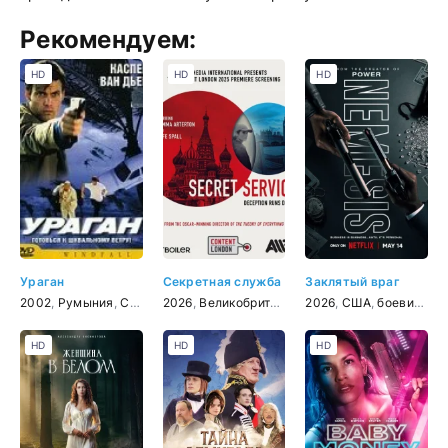
Рекомендуем:
HD
HD
HD
Ураган
Секретная служба
Заклятый враг
2002
,
Румыния
,
США
,
боевик
2026
,
,
Великобритания
триллер
,
2026
триллер
,
США
,
драма
,
боевик
,
др
HD
HD
HD