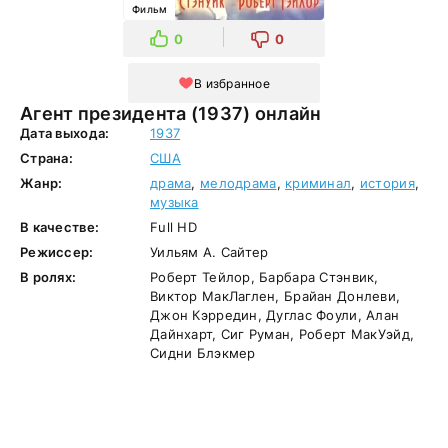
Фильм
0
0
В избранное
Агент президента (1937) онлайн
Дата выхода:
1937
Страна:
США
Жанр:
драма
,
мелодрама
,
криминал
,
история
,
музыка
В качестве:
Full HD
Режиссер:
Уильям А. Сайтер
В ролях:
Роберт Тейлор, Барбара Стэнвик,
Виктор МакЛаглен, Брайан Донлеви,
Джон Кэрредин, Дуглас Фоули, Алан
Дайнхарт, Сиг Руман, Роберт МакУэйд,
Сидни Блэкмер