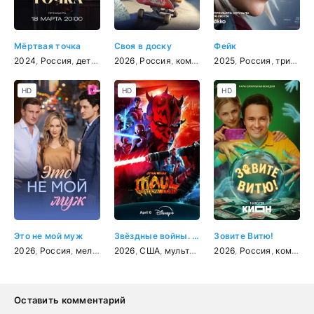
Мёртвая точка
Своя в доску
Фейк
2024
,
Россия
,
детектив
2026
,
Россия
,
комедия
2025
,
Россия
,
триллер
HD
HD
HD
Это не мой муж
Звёздные войны. Дарт Мол: Повелитель теней
Зовите Витю!
2026
,
Россия
,
мелодрама
2026
,
США
,
мультфильм
2026
,
фантастика
,
Россия
,
,
боевик
комедия
,
Оставить комментарий