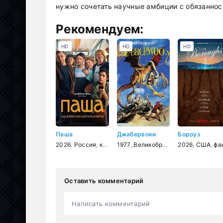
нужно сочетать научные амбиции с обязанно
Рекомендуем:
HD
HD
HD
Паша
Джабервоки
Бороуз
2026
,
Россия
,
комедия
1977
,
драма
,
Великобритания
2026
,
фэнтези
,
США
,
,
фантасти
ко
Оставить комментарий
Написать комментарий