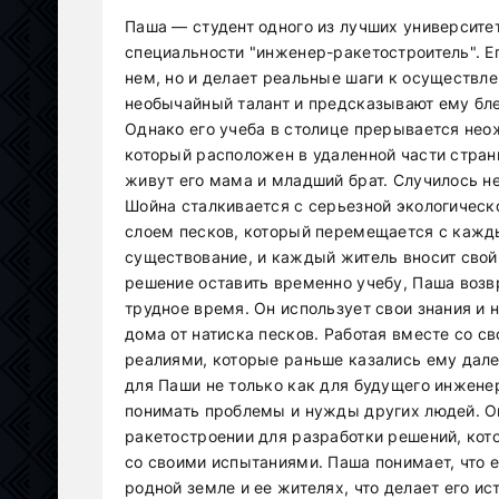
Паша — студент одного из лучших университет
специальности "инженер-ракетостроитель". Ег
нем, но и делает реальные шаги к осуществл
необычайный талант и предсказывают ему бл
Однако его учеба в столице прерывается нео
который расположен в удаленной части стран
живут его мама и младший брат. Случилось н
Шойна сталкивается с серьезной экологическ
слоем песков, который перемещается с кажды
существование, и каждый житель вносит свой
решение оставить временно учебу, Паша возв
трудное время. Он использует свои знания и
дома от натиска песков. Работая вместе со с
реалиями, которые раньше казались ему дале
для Паши не только как для будущего инженер
понимать проблемы и нужды других людей. Он
ракетостроении для разработки решений, кот
со своими испытаниями. Паша понимает, что ег
родной земле и ее жителях, что делает его 