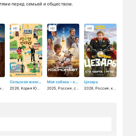
стями перед семьей и обществом.
HD
HD
HD
Сельская жизнь в Ëннири
Моя собака – космонавт
Цезарь
ка
медия
2026
,
приключения
,
фэнтези
,
Корея Южная
,
драма
,
,
2025
детектив
комедия
,
Россия
,
приключения
,
семейный
2026
,
,
приключения
Россия
,
комедия
,
комеди