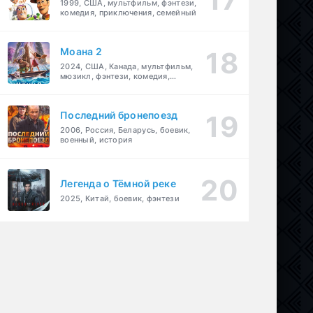
1999, США, мультфильм, фэнтези,
комедия, приключения, семейный
Моана 2
2024, США, Канада, мультфильм,
мюзикл, фэнтези, комедия,
приключения, семейный
Последний бронепоезд
2006, Россия, Беларусь, боевик,
военный, история
Легенда о Тёмной реке
2025, Китай, боевик, фэнтези