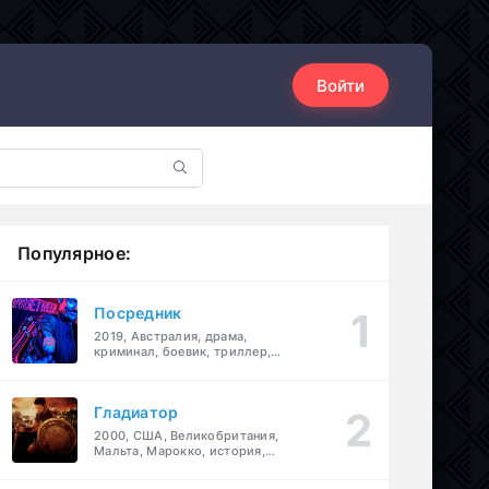
Войти
Популярное:
Посредник
2019, Австралия, драма,
криминал, боевик, триллер,
комедия
Гладиатор
2000, США, Великобритания,
Мальта, Марокко, история,
боевик, драма, приключения