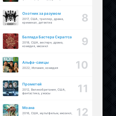
детектив
Охотник за разумом
2017, США, триллер, драма,
криминал, детектив
Баллада Бастера Скраггса
2018, США, вестерн, драма,
комедия, мюзикл
Альфа-самцы
2022, Испания, комедия
Прометей
2012, Великобритания, США,
фантастика, ужасы
Моана
2016, США, мультфильм, мюзикл,