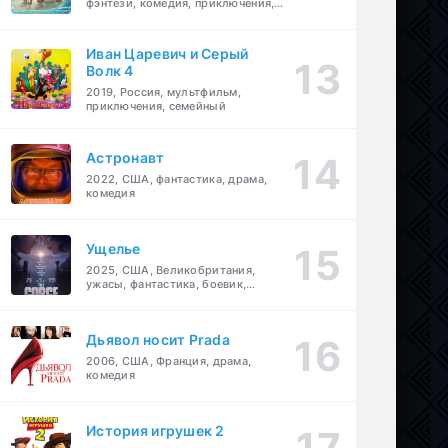
фэнтези, комедия, приключения,
семейный
Иван Царевич и Серый
Волк 4
2019, Россия, мультфильм,
приключения, семейный
Астронавт
2022, США, фантастика, драма,
комедия
Ущелье
2025, США, Великобритания,
ужасы, фантастика, боевик,
мелодрама, приключения
Дьявол носит Prada
2006, США, Франция, драма,
комедия
История игрушек 2