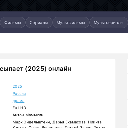
Фильмы
Сериалы
Мультфильмы
Мультсериалы
сыпает (2025) онлайн
2025
Россия
драма
Full HD
Антон Мамыкин
Марк Эйдельштейн, Дарья Екамасова, Никита
Конкин, Софья Воронцова, Сергей Занин, Тихон