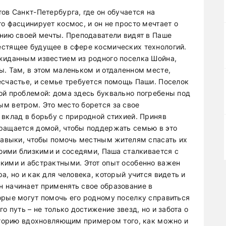
ов Санкт-Петербурга, где он обучается на
о фасцинирует космос, и он не просто мечтает о
ению своей мечты. Преподаватели видят в Паше
естящее будущее в сфере космических технологий.
жиданным известием из родного поселка Шойна,
ы. Там, в этом маленьком и отдаленном месте,
есчастье, и семье требуется помощь Паши. Поселок
ой проблемой: дома здесь буквально погребены под
м ветром. Это место борется за свое
 вклад в борьбу с природной стихией. Приняв
ращается домой, чтобы поддержать семью в это
 навыки, чтобы помочь местным жителям спасать их
воими близкими и соседями, Паша сталкивается с
кими и абстрактными. Этот опыт особенно важен
а, но и как для человека, который учится видеть и
 начинает применять свое образование в
орые могут помочь его родному поселку справиться
о путь – не только достижение звезд, но и забота о
историю вдохновляющим примером того, как можно и