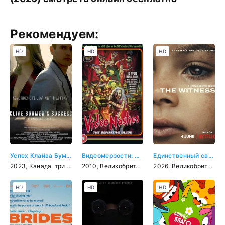
Рекомендуем:
HD
HD
HD
Успех Клайва Бумера
Видеомерзости: Моральная паника, цензура и видеозапись
Единственный свидетель
2023
,
Канада
,
триллер
,
2010
комедия
,
Великобритания
,
2026
документальный
,
Великобритания
HD
HD
HD