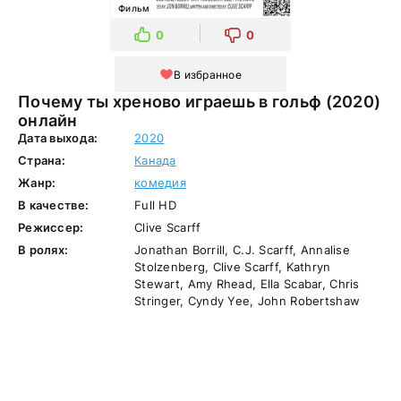
Фильм
0
0
В избранное
Почему ты хреново играешь в гольф (2020)
онлайн
Дата выхода:
2020
Страна:
Канада
Жанр:
комедия
В качестве:
Full HD
Режиссер:
Clive Scarff
В ролях:
Jonathan Borrill, C.J. Scarff, Annalise
Stolzenberg, Clive Scarff, Kathryn
Stewart, Amy Rhead, Ella Scabar, Chris
Stringer, Cyndy Yee, John Robertshaw