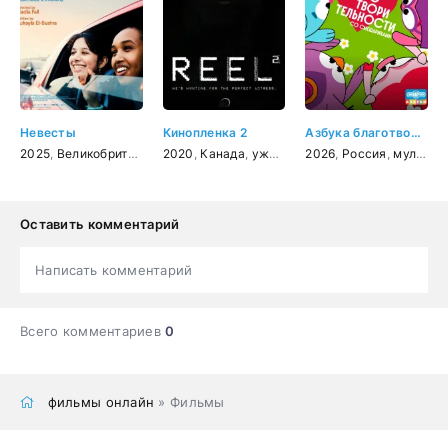
Невесты
Кинопленка 2
Азбука благотворительности со Смешариками
2025
,
Великобритания
,
2020
драма
,
Канада
,
ужасы
2026
,
Россия
,
мультфильм
Оставить комментарий
Написать комментарий
Всего комментариев
0
фильмы онлайн
» Фильмы