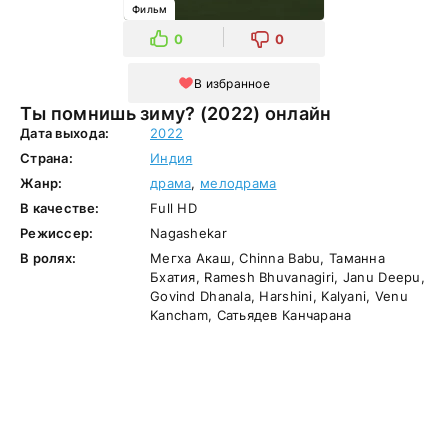
Фильм
0
0
В избранное
Ты помнишь зиму? (2022) онлайн
Дата выхода:
2022
Страна:
Индия
Жанр:
драма
,
мелодрама
В качестве:
Full HD
Режиссер:
Nagashekar
В ролях:
Мегха Акаш, Chinna Babu, Таманна
Бхатия, Ramesh Bhuvanagiri, Janu Deepu,
Govind Dhanala, Harshini, Kalyani, Venu
Kancham, Сатьядев Канчарана