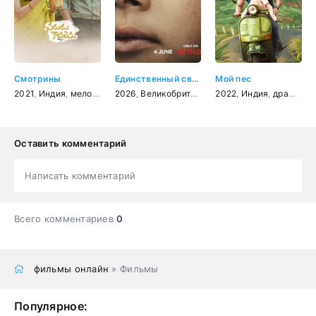
Смотрины
Единственный свидетель
Мой пес
2021
,
Индия
,
мелодрама
2026
,
Великобритания
,
2022
США
,
,
драма
Индия
,
,
криминал
драма
,
се
Оставить комментарий
Написать комментарий
Всего комментариев
0
фильмы онлайн
» Фильмы
Популярное: