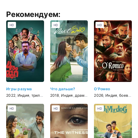
Рекомендуем:
HD
HD
HD
Игры разума
Что дальше?
О'Ромео
2022
,
Индия
,
триллер
2018
,
Индия
,
драма
,
мелодрама
2026
,
Индия
,
комедия
,
боевик
,
д
HD
HD
HD