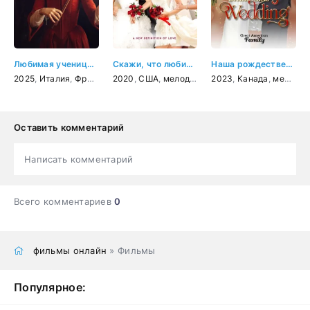
Любимая ученица Вивальди
Скажи, что любишь меня
Наша рождественская свадьба
2025
,
Италия
,
Франция
2020
,
драма
,
США
,
биография
,
мелодрама
,
музыка
,
2023
комедия
,
Канада
,
мелодрама
Оставить комментарий
Написать комментарий
Всего комментариев
0
фильмы онлайн
» Фильмы
Популярное: