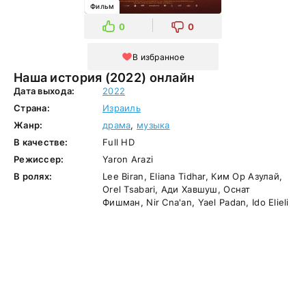
Фильм
0
0
В избранное
Наша история (2022) онлайн
Дата выхода:
2022
Страна:
Израиль
Жанр:
драма
,
музыка
В качестве:
Full HD
Режиссер:
Yaron Arazi
В ролях:
Lee Biran, Eliana Tidhar, Ким Ор Азулай,
Orel Tsabari, Ади Хавшуш, Оснат
Фишман, Nir Cna'an, Yael Padan, Ido Elieli