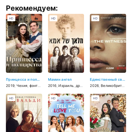
Рекомендуем:
HD
HD
HD
Принцесса и полцарства
Мамин ангел
Единственный свидетель
2019
,
Чехия
,
фэнтези
,
комедия
2016
,
Израиль
,
семейный
,
драма
,
криминал
2026
,
Великобритания
HD
HD
HD