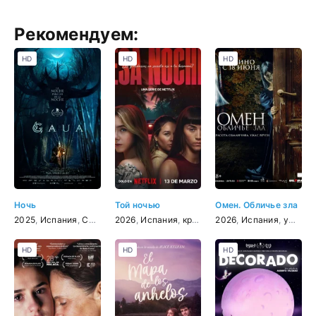
Рекомендуем:
HD
HD
HD
Ночь
Той ночью
Омен. Обличье зла
2025
,
Испания
,
США
,
ужасы
2026
,
,
Испания
фэнтези
,
криминал
2026
,
детектив
,
Испания
,
ужасы
HD
HD
HD