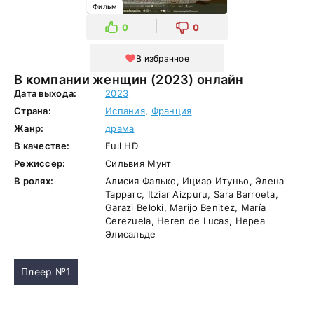
Фильм
0
0
В избранное
В компании женщин (2023) онлайн
Дата выхода:
2023
Страна:
Испания
,
Франция
Жанр:
драма
В качестве:
Full HD
Режиссер:
Сильвия Мунт
В ролях:
Алисия Фалько, Ициар Итуньо, Элена
Тарратс, Itziar Aizpuru, Sara Barroeta,
Garazi Beloki, Marijo Benitez, María
Cerezuela, Heren de Lucas, Нереа
Элисальде
Плеер №1