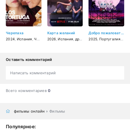
Черепаха
Карта желаний
Добро пожаловать в Декорадо
2024
,
Испания
,
Чили
,
драма
2026
,
Испания
,
драма
2025
,
Португалия
,
Исп
Оставить комментарий
Написать комментарий
Всего комментариев
0
фильмы онлайн
» Фильмы
Популярное: